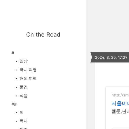
On the Road
#
2024. 8. 25. 17:29
일상
국내 여행
해외 여행
물건
http://s
식물
서울미
##
웹툰,판
책
독서