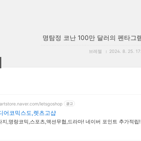
명탐정 코난 100만 달러의 펜타그램
브레첼
2024. 8. 25. 17
martstore.naver.com/letsgoshop
광고
디어코믹스도,렛츠고샵
타지,명랑코믹,스포츠,액션무협,드라마! 네이버 포인트 추가적립!