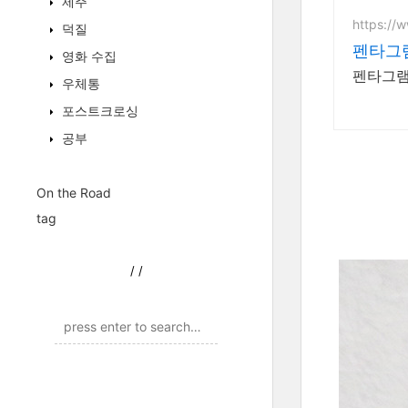
제주
https://
덕질
펜타그
영화 수집
펜타그램
우체통
포스트크로싱
공부
On the Road
tag
/
/