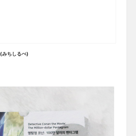
(みちしるべ)