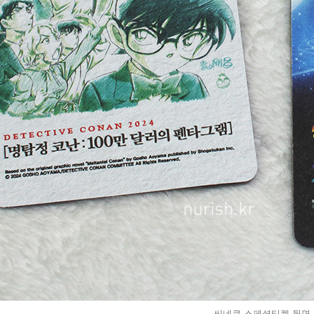
씨네큐 스페셜티켓 뒷면