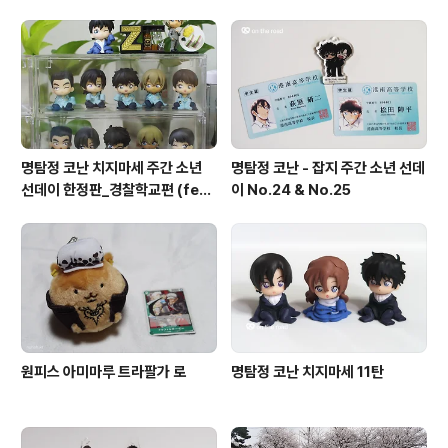
명탐정 코난 치지마세 주간 소년
명탐정 코난 - 잡지 주간 소년 선데
선데이 한정판_경찰학교편 (feat
이 No.24 & No.25
8탄)
원피스 아미마루 트라팔가 로
명탐정 코난 치지마세 11탄