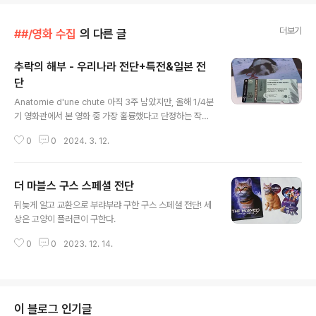
더보기
##/영화 수집
의 다른 글
추락의 해부 - 우리나라 전단+특전&일본 전
단
글 내용
Anatomie d'une chute 아직 3주 남았지만, 올해 1/4분
기 영화관에서 본 영화 중 가장 훌륭했다고 단정하는 작품.
처음 보러 갔을 때는 상영 시간도 몰랐는데, 끝나고 나오니
0
0
2024. 3. 12.
두 시간 반 훌쩍 지나 있어서 깜짝 놀랐네. 전날 늦게까지
회식하느라 피곤했는데도 몰입도가 장난 아니었다. 👏 👏
👏 오스카 각본상 👏👏👏 2차로 본 씨네큐 아카데미 기획
더 마블스 구스 스페셜 전단
전에서 받은 스페셜 티켓 메가박스에서 받은 메인 포스터
글 내용
랑 씨네큐에서 받은 오리지널 포스터&산드라 포스터 우리
뒤늦게 알고 교환으로 부랴부랴 구한 구스 스페셜 전단! 세
나라 메인 포스터에서 구도 바꾼 거 되게 인상적이다. 3차
상은 고양이 플러큰이 구한다.
로 본 CGV 아카데미 기획전에서 받은 시나리오 엽서 5종
세트 일본 전단 종이인데도 왤케 시끄럽게 느껴질까 ㅋㅋ
0
0
2023. 12. 14.
앞면은 이미지 위에 제목만 깔끔하게 올렸으면 참 좋았을
걸. 일본에서는 '낙..
이 블로그 인기글