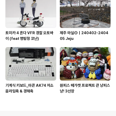
토미카 4 혼다 VFR 경찰 오토바
제주 마실①｜240402-2404
이 (feat 명탐정 코난)
05 Jeju
기계식 키보드_아콘 AK74 저소
원피스 메가캣 프로젝트 큰 냥피스
음라임축 & 경해축
냥! 3선장