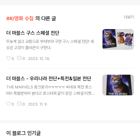
더보기
##/영화 수집
의 다른 글
더 마블스 구스 스페셜 전단
글 내용
뒤늦게 알고 교환으로 부랴부랴 구한 구스 스페셜 전단! 세
상은 고양이 플러큰이 구한다.
0
0
2023. 12. 14.
더 마블스 - 우리나라 전단+특전&일본 전단
글 내용
THE MARVELS 왕크왕귀ㅠㅠㅠㅠㅠ 씨네큐 특전 포스
터!!! 특별관에서 본다고 포스터와 같이 받은 스페셜 티켓 &
메가박스 오리지널 티켓 구스와 새끼 플러큰들 너무 귀여
0
0
2023. 11. 9.
워서 ㅋㅋ 메박에서 포티도 뽑았다. 오티는 앞면이 ㄹㅇ 조
녜 우리나라 전단 일본 전단
이 블로그 인기글