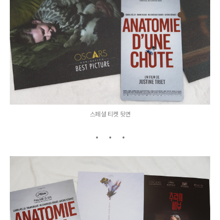
스페셜 티켓 뒷면