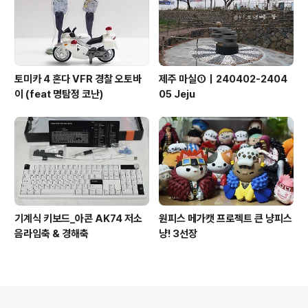
토미카 4 혼다 VFR 경찰 오토바
제주 마실①｜240402-2404
이 (feat 명탐정 코난)
05 Jeju
기계식 키보드_아콘 AK74 저소
원피스 메가캣 프로젝트 큰 냥피스
음라임축 & 경해축
냥! 3선장
의안내