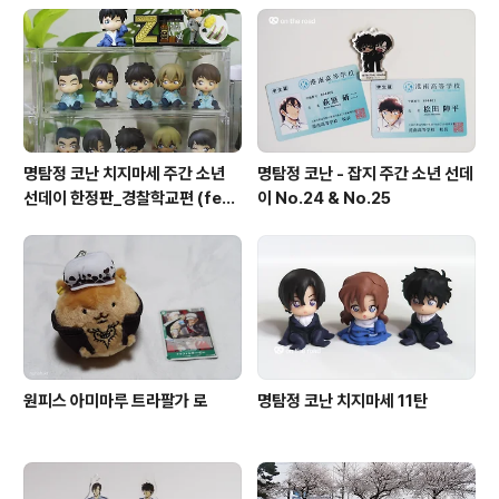
명탐정 코난 치지마세 주간 소년
명탐정 코난 - 잡지 주간 소년 선데
선데이 한정판_경찰학교편 (feat
이 No.24 & No.25
8탄)
원피스 아미마루 트라팔가 로
명탐정 코난 치지마세 11탄