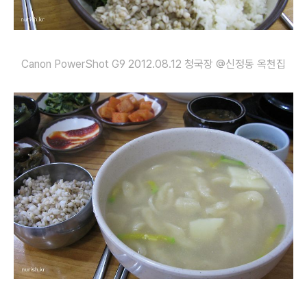
Canon PowerShot G9 2012.08.12 청국장 @신정동 옥천집