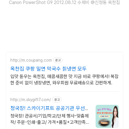
Canon PowerShot G9 2012.08.12 수제비 @신정동 옥천집
http://m.coupang.com
광고
옥천집 쿠팡 밀면 막국수 칡냉면 모두
입맛 돋우는 옥천집, 매콤새콤한 맛 지금 바로 쿠팡에서! 복잡
한 준비 없이 냉장냉면, 와우회원 무료배송으로 간편하게.
http://m.skygift7.com/
광고
청국장! 스카이기프트 공공기관 우선구
매 대상기업
청국장! 관공서/기업/학교/단체 행사-맞춤제
작/ 주문-인쇄-출고/ 가격+품질+고객만족도
BEST/ 지금 바로 전화주세요!