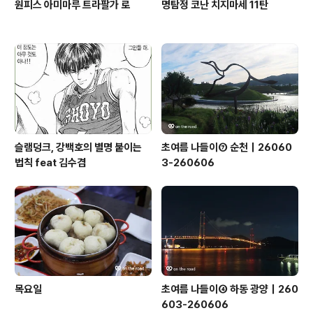
원피스 아미마루 트라팔가 로
명탐정 코난 치지마세 11탄
슬램덩크, 강백호의 별명 붙이는
초여름 나들이⑦ 순천｜26060
법칙 feat 김수겸
3-260606
목요일
초여름 나들이④ 하동 광양｜260
603-260606