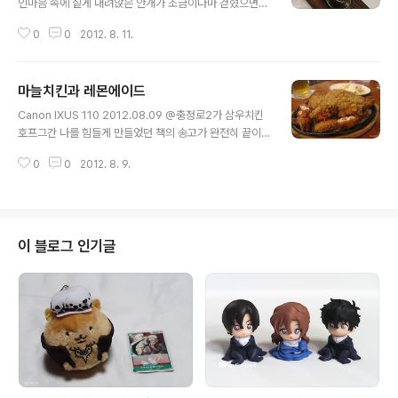
인마음 속에 짙게 내려앉은 안개가 조금이나마 걷혔으면
하는 바람을 가지고 먹은 초코 빙수. 쇼콜라티에 분이 직접
0
0
2012. 8. 11.
만드신 진한 초코 시럽과 초코 가루, 초코 샤베트 얼음이 멋
들어지게 어우러진다. 게다가 이사한지 얼마 안 된 기념으
로 맛있는 초콜릿 한 조각도 서비스로 주셨는데 달짝지근
마늘치킨과 레몬에이드
하면서도 녹차 맛이 은은하게 나는 게 또 일품이다
글 내용
Canon IXUS 110 2012.08.09 @충정로2가 삼우치킨
호프그간 나를 힘들게 만들었던 책의 송고가 완전히 끝이
났다. 인쇄소에서 보내준 CTP 검토까지 완료! CTP 검토
0
0
2012. 8. 9.
하다가 생각지도 못한 실수를 발견해서 막바지 수정하는데
애를 먹기는 했으나 책이 나오기 전에 발견한 게 어디람. 정
말 다행이다. 내 책 말고 대리님 책도 송고를 끝낸지라 기념
파티 삼아 과장님, 대리님과 함께 회사 근처에 있는 치킨집
에 가서 치맥을 먹었다. 역시 무더운 날에는 치맥만한 음식
이 블로그 인기글
이 없다. 요즘 들어 치킨 정말 자주 먹는다. 이번에 찾은 '삼
우 치킨'은 처음 와본 집인데 양도 제법 많은데다가 '마늘
치킨'이 무척 맛났다. 양념도 듬뿍 올려져 있다. 튀김도 바
삭바삭. 한 마리 먹고 후라이드 반 마리 더 먹은 건 비밀!C..