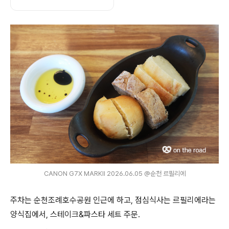
CANON G7X MARKⅡ 2026.06.05 @순천 르필리에
주차는 순천조례호수공원 인근에 하고, 점심식사는 르필리에라는
양식집에서, 스테이크&파스타 세트 주문.