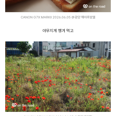
CANON G7X MARKⅡ 2026.06.05 @광양 해마루호텔
야무지게 챙겨 먹고