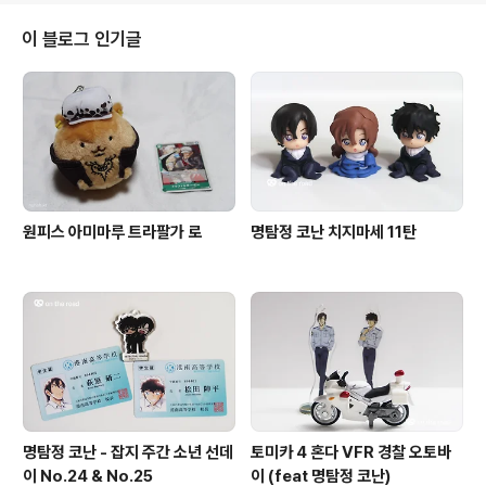
우리가 주문한 음식은 닭다리살 포케와 치폴레 소스, 새우
튀김 샌드위치, 따뜻한 아메리카노 한 잔. 아침부터 건강하
이 블로그 인기글
게 먹은 느낌이라 대만족.아침을 든든히 먹은 후, 이제 남쪽
으로 좀 더 내려간다. 삼성궁 경남 하동군 청암면 삼성궁길
13 함양에서 출발하자마자 비가 쏟아지기 시작하더니, 산
청을 지나 하동으로 지리산을 굽이굽이 품속 깊숙이 들어
온 곳에 위치..
원피스 아미마루 트라팔가 로
명탐정 코난 치지마세 11탄
명탐정 코난 - 잡지 주간 소년 선데
토미카 4 혼다 VFR 경찰 오토바
이 No.24 & No.25
이 (feat 명탐정 코난)