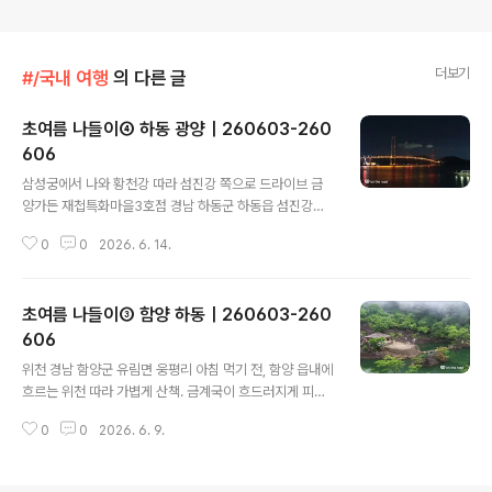
더보기
#/국내 여행
의 다른 글
초여름 나들이④ 하동 광양｜260603-260
606
글 내용
삼성궁에서 나와 황천강 따라 섬진강 쪽으로 드라이브 금
양가든 재첩특화마을3호점 경남 하동군 하동읍 섬진강대
로 1877 늦은 점심은 하동재첩특화마을에 있는 금양가든
0
0
2026. 6. 14.
에서 모듬정식 2인분. 하동에 온 김에 오랜만에 재첩을 먹
기로 했다. 5~6월은 여름철 산란기를 앞두고 재첩의 살이
통통하게 올라 영양이 가장 풍부하고 맛이 깊어지는 시기
초여름 나들이③ 함양 하동｜260603-260
라고 한다.재첩회+재첩국+부침개+참게장 배알도수변공
원 전남 광양시 태인동 1632-13 배알도수변공원과 배알
606
글 내용
도 섬정원은 해맞이다리로 연결되어 있다. 햇볕이 너무 뜨
위천 경남 함양군 유림면 웅평리 아침 먹기 전, 함양 읍내에
겁지만, 잠시 건너 보았다. 배알도 섬정원 전남 광양시 태인
흐르는 위천 따라 가볍게 산책. 금계국이 흐드러지게 피어
동 산 1 이순신대교홍보관 전남 여수시 묘도7길 110 광양
있다. 샐요당 경남 함양군 함양읍 한들로 156 묵은 호텔이
항에 있는 호텔로 들어가기 전, 이순신대교를 건너서 묘도
0
0
2026. 6. 9.
조식을 제공하지 않아서, 아침밥은 함양시외버스터미널 앞
에 와 봤다. 전망대까지는..
에 있는 샐요당이라는 포케&샌드위치 가게에서 먹었다. 9
시 오픈이고, 매장 내 식사 가능한 테이블이 두세 개 있다.