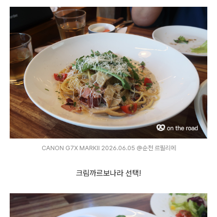
CANON G7X MARKⅡ 2026.06.05 @순천 르필리에
크림까르보나라 선택!