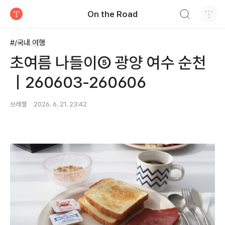
검색하기
On the Road
티스토리
#/국내 여행
초여름 나들이⑤ 광양 여수 순천
｜260603-260606
브레첼
2026. 6. 21. 23:42