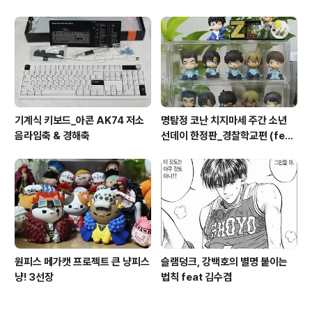
기계식 키보드_아콘 AK74 저소
명탐정 코난 치지마세 주간 소년
음라임축 & 경해축
선데이 한정판_경찰학교편 (feat
8탄)
원피스 메가캣 프로젝트 큰 냥피스
슬램덩크, 강백호의 별명 붙이는
냥! 3선장
법칙 feat 김수겸