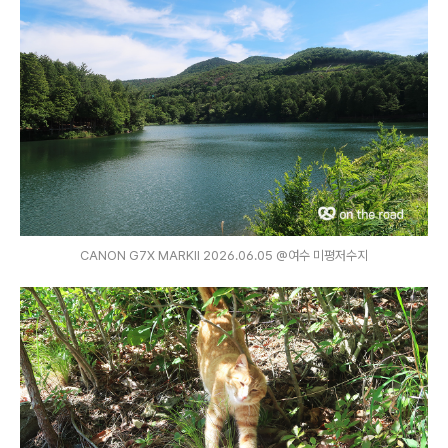
CANON G7X MARKⅡ 2026.06.05 @여수 미평저수지