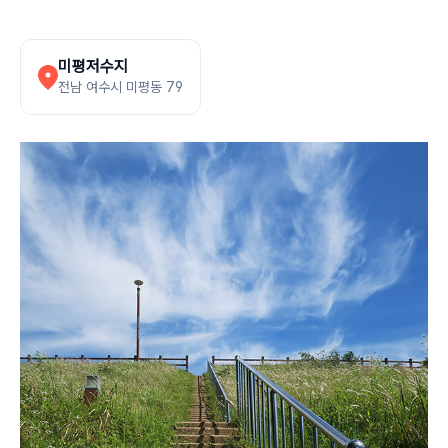
미평저수지
전남 여수시 미평동 79