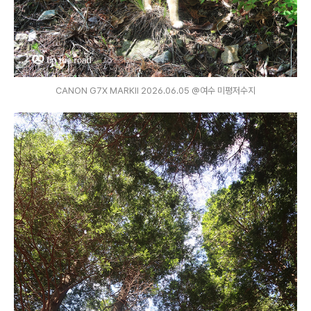
CANON G7X MARKⅡ 2026.06.05 @여수 미평저수지