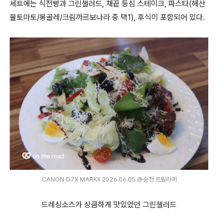
세트에는 식전빵과 그린샐러드, 채끝 등심 스테이크, 파스타(해산
물토마토/봉골레/크림까르보나라 중 택1), 후식이 포함되어 있다.
CANON G7X MARKⅡ 2026.06.05 @순천 르필리에
드레싱소스가 상큼하게 맛있었던 그린샐러드