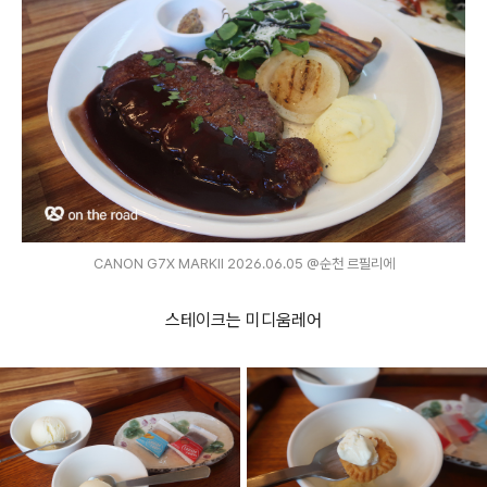
CANON G7X MARKⅡ 2026.06.05 @순천 르필리에
스테이크는 미디움레어