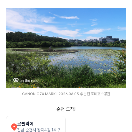
CANON G7X MARKⅡ 2026.06.05 @순천 조례호수공원
순천 도착!
르필리에
전남 순천시 왕지4길 14-7