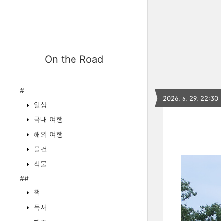
On the Road
#
2026. 6. 29. 22:30
일상
국내 여행
해외 여행
물건
식물
##
책
독서