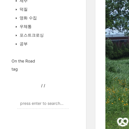
제주
덕질
영화 수집
우체통
포스트크로싱
공부
On the Road
tag
/
/