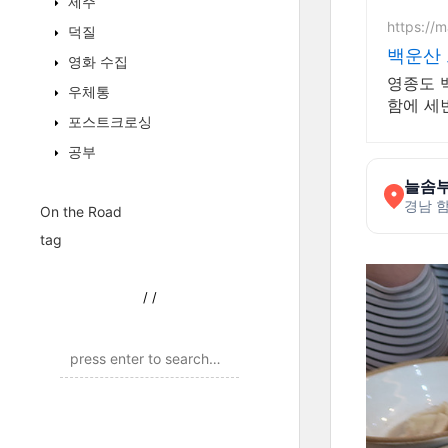
제주
https://
덕질
백운산
영화 수집
영종도 
우체통
함에 세
포스트크로싱
공부
늘솜
경남 
On the Road
tag
/
/