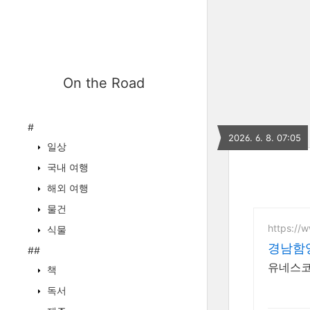
On the Road
#
2026. 6. 8. 07:05
일상
국내 여행
해외 여행
물건
https://
식물
경남함
##
유네스코
책
독서