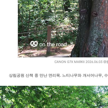
CANON G7X MARKⅡ 2026.06.03
상림공원 산책 중 만난 연리목. 느티나무와 개서어나무, 