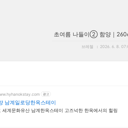
초여름 나들이② 함양｜26060
브레첼
2026. 6. 8. 07
www.hyhanokstay.com
광고
양 남계일로당한옥스테이
 세계문화유산 남계한옥스테이 고즈넉한 한옥에서의 힐링