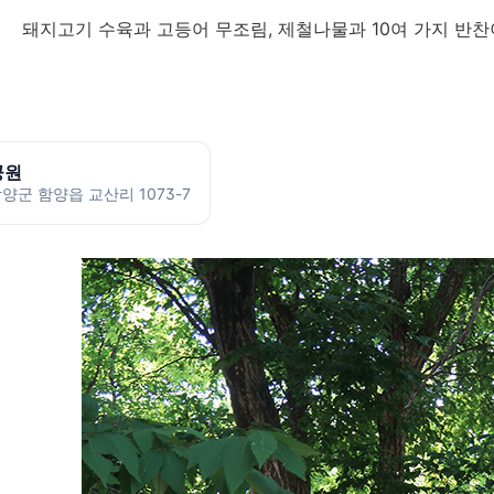
돼지고기 수육과 고등어 무조림, 제철나물과 10여 가지 반찬
공원
양군 함양읍 교산리 1073-7