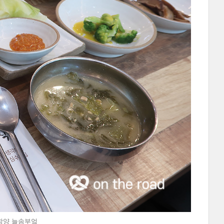
 @함양 늘솜부엌