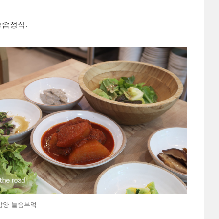
늘솜정식.
 @함양 늘솜부엌