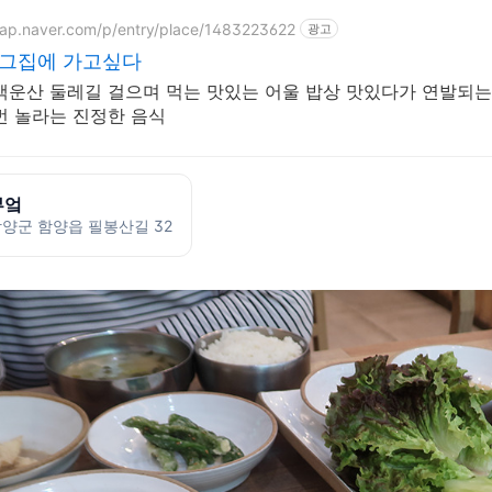
map.naver.com/p/entry/place/1483223622
광고
 그집에 가고싶다
백운산 둘레길 걸으며 먹는 맛있는 어울 밥상 맛있다가 연발되는
번 놀라는 진정한 음식
부엌
함양군 함양읍 필봉산길 32