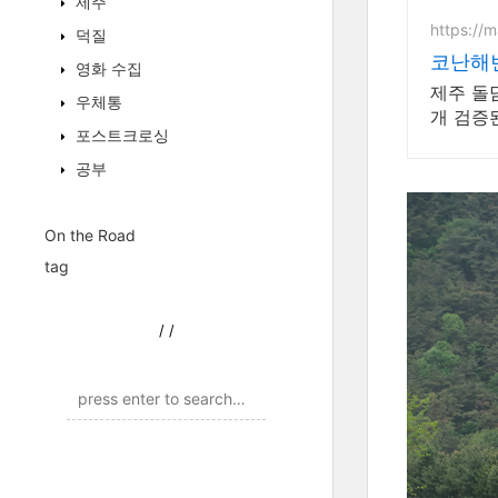
제주
https://
덕질
코난해변
영화 수집
제주 돌담집
우체통
개 검증
포스트크로싱
공부
On the Road
tag
/
/