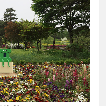
 @예천 회룡포마을