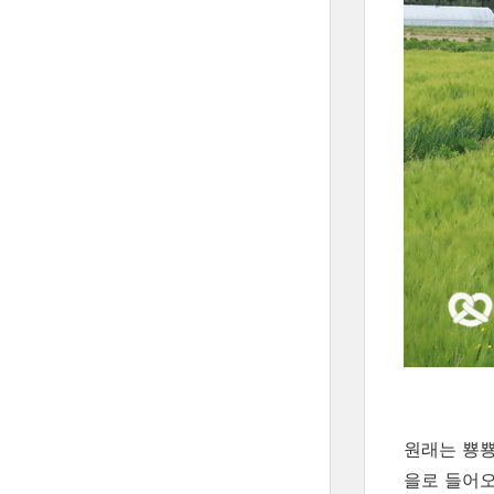
원래는 뿅뿅
을로 들어오