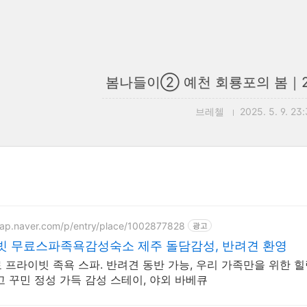
봄나들이② 예천 회룡포의 봄｜250
브레첼
2025. 5. 9. 23
map.naver.com/p/entry/place/1002877828
광고
빗 무료스파족욕감성숙소 제주 돌담감성, 반려견 환영
족욕 스파. 반려견 동반 가능, 우리 가족만을 위한 힐링공간. 제주 이주 10년차 부부가
고 꾸민 정성 가득 감성 스테이, 야외 바베큐