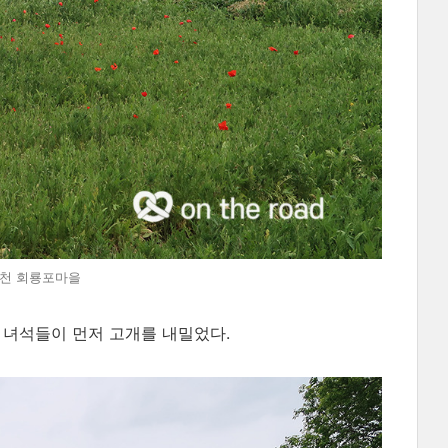
 @예천 회룡포마을
 녀석들이 먼저 고개를 내밀었다.