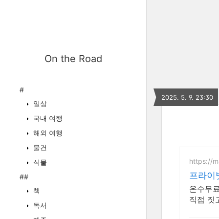
On the Road
#
2025. 5. 9. 23:30
일상
국내 여행
해외 여행
물건
https://
식물
프라이
##
온수무료 프라이빗 
책
직접 짓
독서