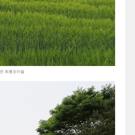
 @예천 회룡포마을