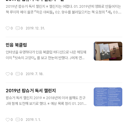
을 맞으며 - 레이첼 카슨, 김은령, 에코리브르, e 009. 웃
글 내용
는 경관 - 마이 셰발&페르 발뢰, 김명남, 엘릭시르, e 010.
2019년 팝슈거 독서 챌린지 ※ 챌린지는 어렵다. 01. 2019년에 영화로 만들어지는
네덜란드 살인 사건 - 조르주 심농, 성귀수, 열린책들, e 01
책 루이자 메이 올콧 『작은 아씨들』 02. 향수를 불러일으키는 책 오정희 『새』 03.
1. 여자에게 어울리지 않는 직업 - P.D.제임스, 김명..
뮤지션이 쓴 책(소설 혹은 논픽션) 닉 케이브 『버니 먼로의 죽음』 소설 알렉스 카프라
노스(프란츠 퍼디난드) 『맛에 빠진 록스타』 논픽션 04. 영화로 만들어져야 한다고
작성시간
0
0
2019. 12. 31.
생각하는 책 돌로레스 레돈도 『테베의 태양』 05. 굿리즈(Goodreads)에서 100만
명 이상이 평점을 매긴 책 (참고) 윌리엄 골딩 『파리대왕』 더글라스 애덤스 『은하수
를 여행하는 히치하이커를 위한 안내서』 새러 그루언 『코끼리에게 물을』 06. 제목
민음 북클럽
혹은 표지에 식물이 있는 책 알렉상드르 뒤마 『검은 튤립』 07. 좋아하는 책 다시 읽
글 내용
기 E.M.포스터 ..
인터넷을 유영하다가 민음 북클럽 에디션으로 나온 헤밍웨
이의 『빗속의 고양이』 를 보고 한눈에 반했다. J에게 연락
해서 호들갑 떨다가 둘 다 급작스럽게 가입을 결정했다. 세
계문학전집과 세계시인선 중에서도 세 권 고를 수 있다기
작성시간
0
0
2019. 7. 18.
에 문학전집은 많으니까 세계시인선에서 골라보았다. 책들
이 다 예뻐서 마음에 쏙 든다. 빗속의 고양이와 베로치카의
겉싸개를 벗기면 귀여움이 배가 된다.
2019년 팝슈거 독서 챌린지
글 내용
팝슈거 독서 챌린지 2019 ※ 2018년에 이어 올해도 친구
J와 함께 도전해 보기로 했다. ※ 예상 목록 정리 01. 2019
년에 영화로 만들어지는 책 안데슈 루슬룬드+버리에 헬스
트럼 『쓰리 세컨즈』 안드레아 디 스테파노 감독, 2019년
작성시간
0
0
2019. 1. 1.
3월 개봉 예정(영화명 The informer) 스티븐 킹 『애완동
물 공동묘지』 케빈 콜쉬/데니스 위드미어 감독, 2019년 4