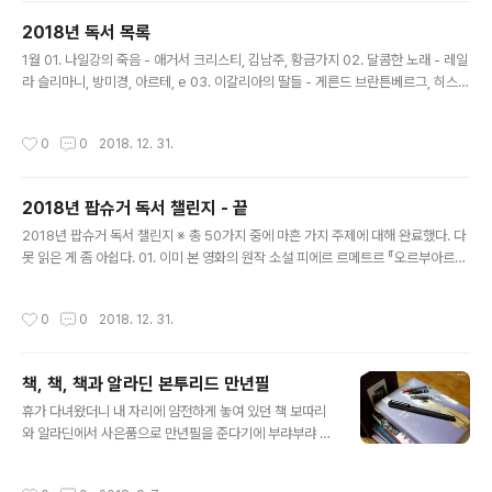
월 개봉 예정 루이자 메이 올콧 『작은 아씨들』 그레타 거윅
2018년 독서 목록
감독, 2019년 12월 개봉 예정 02. 향수를 불러일으키는
글 내용
책 요하나 슈피리 『하이디』 03. 뮤지션이 쓴 책(소설 혹은
1월 01. 나일강의 죽음 - 애거서 크리스티, 김남주, 황금가지 02. 달콤한 노래 - 레일
논픽션) 닉 케이브 『버니 먼로의 죽음』 소설 알렉스 카프라
라 슬리마니, 방미경, 아르테, e 03. 이갈리아의 딸들 - 게른드 브란튼베르그, 히스테
노스(프란츠 퍼디난드) 『맛에 빠진 록스타』 논픽션 04. 영
리아, 황금가지 04. 로미오와 줄리엣 - 윌리엄 셰익스피어, 최종철, 민음사 05. 킬 오
화로 만들어져야 한다고 생각하는 책 ..
더 - 제임스 대시너, 공보경, 문학수첩 06. 피버코드 - 제임스 대시너, 공보경, 문학
작성시간
0
0
2018. 12. 31.
수첩 2월 07. 바깥은 여름 - 김애란, 문학동네 08. 라비니아 - 어슐러 K.르 귄, 최준
영, 황금가지, e 09. 꼬마 니콜라 - 르네 고시니, 장자크 상페(그림), 신선영, 문학동
네어린이 3월 10. 여자는 총을 들고 기다린다 - 에이미 스튜어트, 엄일녀, 문학동네,
2018년 팝슈거 독서 챌린지 - 끝
e 11. 세상의 모든 아침 - 파스칼 키냐르, 류재화, 문학과지성사 1..
글 내용
2018년 팝슈거 독서 챌린지 ※ 총 50가지 중에 마흔 가지 주제에 대해 완료했다. 다
못 읽은 게 좀 아쉽다. 01. 이미 본 영화의 원작 소설 피에르 르메트르 『오르부아르』
02. 당신이 시작한 시리즈의 다음 책 조르주 심농 『누런 개』 03. 실화 범죄 수 크리
볼드 『나는 가해자의 엄마입니다』 04. 강도 사건이 포함된 책 헤르만 헤세 『나르치
작성시간
0
0
2018. 12. 31.
스와 골드문트』 05. 스칸디나비아 느와르 이르사 시구르다르도티르 『아무도 원하지
않은』 06. 실존 인물에 관한 책 마거릿 애트우드 『그레이스』 07. 좋아하는 나라가
배경인 책 파트릭 모디아노 『잃어버린 거리』 08. 제목에 시간(때, 기간, 시기 등)이
책, 책, 책과 알라딘 본투리드 만년필
들어 있는 책 파스칼 키냐르 『세상의 모든 아침』 09. 악당이나 안티 히어로에 관한
글 내용
책 워런 엘리스..
휴가 다녀왔더니 내 자리에 얌전하게 놓여 있던 책 보따리
와 알라딘에서 사은품으로 만년필을 준다기에 부랴부랴 고
른 책들. 엠디 상품으로 만년필까지 등장하다니, 알라딘 장
하다. 올여름 비슷한 시기에 내가 좋아하는 3대 현대 영미
작성시간