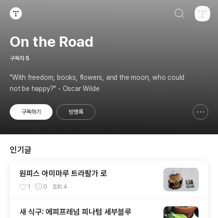
검색하기
티스토리
On the Road
구독자
5
"With freedom, books, flowers, and the moon, who could
not be happy?" - Oscar Wilde
구독하기
방명록
신고하기 레이어
열기
인기글
원피스 아미마루 트라팔가 로
1
0
조회
4
새 식구: 에피프레넘 피나텀 세부블루