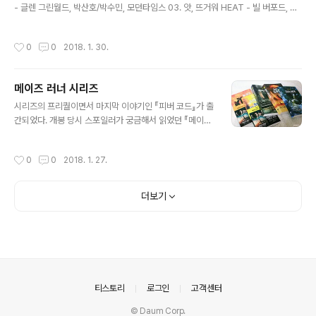
스카야트'의 매력에 빠져서 마침 개봉한 '맨 오브 마스크'까
- 글렌 그린월드, 박산호/박수민, 모던타임스 03. 앗, 뜨거워 HEAT - 빌 버포드, 강
지 연달아 보았다. '맨 오브 마스크'는 아무런 정보가 없어
수정, 해냄 04. 그리고 아무도 없었다 - 애거사 크리스티, 김남주, 황금가지 05. 킨 -
서 별 기대 없이 봤는데 의외로 재미있었고, (..
옥타비아 버틀러, 이수현, 비채 ∪ 06. 블러드 차일드 - 옥타비아 버틀러, 이수현, 비
작성시간
0
0
2018. 1. 30.
채 水 07. 빼앗긴 자들 - 어슐러 K. 르 귄, 이수현, 황금가지 2월 08. 가만한 당신 -
최윤필, 마음산책 水 09. 당신 인생의 이야기 - 테드 창, 김상훈, 행복한책읽기 10.
제 49호 품목의 경매 - 토머스 핀천, 김성곤, 민음사 ∪ 11. 숨결이 바람 될 때 - 폴 칼
메이즈 러너 시리즈
라니티, 이종인, 흐름출판 水∪ 12. 여왕마저도 - 코..
글 내용
시리즈의 프리퀄이면서 마지막 이야기인 『피버 코드』가 출
간되었다. 개봉 당시 스포일러가 궁금해서 읽었던 『메이즈
러너 - 스코치 트라이얼 - 데스 큐어』의 원작이 썩 마음에
들지는 않았던 터라 새 책이 나왔다는 소식에 굳이 프리퀄
작성시간
0
0
2018. 1. 27.
까지 읽어야 할 필요가 있을까 고민하다가 결국 덕심을 못
이기고 질렀다. 그 전에 나온 『킬오더』도 함께. 어차피 이
시리즈 좋아하는 이유는 캐릭터가 99.8%니까.『피버코드』
더보기
에는 영화에서는 미처 다루지 못한, 눈물 없이 보지 못할 그
들의 과거 이야기가 담겨 있다고 하지 않겠는가. 내 뉴트ㅠ
ㅠㅠ 결제 버튼을 누를 수밖에 없지. 데스큐어 끝난 것 아쉬
우니까 만 하나 더 찍었으면 좋겠다. ㅠㅠ완간 기념 이벤트
로 메런 시리즈 두 권 이상 사면 500포인트로 다기능 생존
나침반 받을 수..
의안내
티스토리
로그인
고객센터
© Daum Corp.