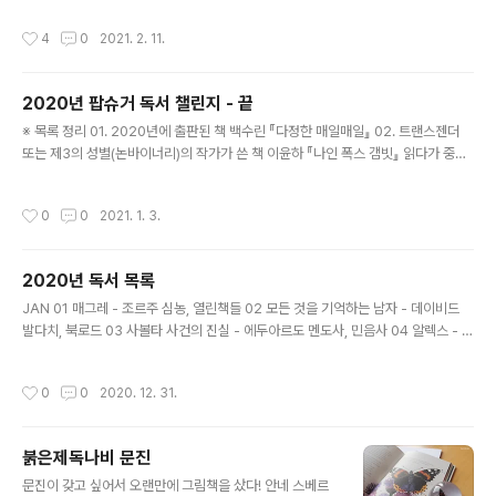
인공이 퀴어인 책 지도가 나오는 책 표지에 토끼가 있는 책
절』 03 표지에 트럼프 카드 무늬(하트, 다이아몬드, 클로
작성시간
4
0
2021. 2. 11.
표지에 글..
버, 스페이드)가 있는 책 마가릿 애트우드 『심장은 마지막
순간에』 하트 04 별자리가 같은 작가가 쓴 책 셜리 잭슨
『우리는 언제나 성에 살았다』 사수자리 작가로는 셜리 잭
2020년 팝슈거 독서 챌린지 - 끝
슨, 루이자 메이 올컷, C.S.루이스, 마크 트웨인, 제인 오스
글 내용
틴, 필립 K.딕, 조지 앨리엇, 에밀리 디킨슨 등이 있음 05
※ 목록 정리 01. 2020년에 출판된 책 백수린 『다정한 매일매일』 0​2. 트랜스젠더
다크 아카데미아 책 오스카 와일드 『도리언 그레이의 초
또는 제3의 성별(논바이너리)의 작가가 쓴 책 이윤하 『나인 폭스 갬빗』 읽다가 중도
상』 06 제목에 보석(gem), 광물(mineral), 또는 암석(ro
포기 0​3. 첫문장이 멋진 책 허먼 멜빌 『모비딕』 04. 책모임(북클럽)에 관한 책 메리
ck)이 들어 있는 책 콜슨 화이트헤드 『..
앤 섀퍼&애니 배로스 『건지 감자껍질파이 북클럽』 05. 올림픽이 열린 적이 있는 도
작성시간
0
0
2021. 1. 3.
시가 배경인 책 파트릭 모디아노 『네가 길을 잃어버리지 않게』 시바타 쇼 『그래도 우
리의 나날』 도쿄 06. 성장 소설 엘레나 페란테 『나의 눈부신 친구』, 『새로운 이름의
이야기』, 『떠나간 자와 머무른 자』, 『잃어버린 아이 이야기』 07. 책장에서 눈을 감은
2020년 독서 목록
채 처음으로 잡은 책 페르난두 페소아 『불안의 책』 08. 표지에 위아래가 거꾸로인 이
글 내용
미지가 ..
JAN 01 매그레 - 조르주 심농, 열린책들 02 모든 것을 기억하는 남자 - 데이비드
발다치, 북로드 03 사볼타 사건의 진실 - 에두아르도 멘도사, 민음사 04 알렉스 - 피
에르 르메트르, 다산책방 05 로캐넌의 세계 - 어슐러 르 귄, 황금가지 06 유배 행성
- 어슐러 르 귄, 황금가지 07 은하수를 여행하는 히치하이커를 위한 안내서 - 더글러
작성시간
0
0
2020. 12. 31.
스 애덤스, 책세상 FEB 08 마제스틱 호텔의 지하 - 조르주 심농, 열린책들 09 그래
도 우리의 나날 - 시바타 쇼, 문학동네 10 환영의 도시 - 어슐러 르 귄, 황금가지 11
카미유 - 피에르 르메트르, 다산책방 12 설랑 - 윤이형, 나무옆의자 13 매듭과 십자
붉은제독나비 문진
가 - 이언 랜킨, 오픈하우스 14 잊기 좋은 이름 - 김애란, 열림원 MAR 15 매그..
글 내용
문진이 갖고 싶어서 오랜만에 그림책을 샀다! 안네 스베르