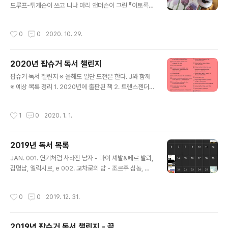
드루프-튀게손이 쓰고 니나 마리 앤더슨이 그린 『이토록
멋진 곤충(조은영 옮김)』과 안드레아 안티노리가 쓴 『고래
책(홍한결 옮김)』 문진에 그려진 나비가 생각보다 작아서
작성시간
0
0
2020. 10. 29.
좀 아쉬웠지만, 영롱하니 아주 예쁘다. 묵직한 무게도 마음
에 든다.
2020년 팝슈거 독서 챌린지
글 내용
팝슈거 독서 챌린지 ※ 올해도 일단 도전은 한다. J와 함께
※ 예상 목록 정리 1. 2020년에 출판된 책 ​2. 트랜스젠더
또는 제3의 성별(논바이너리)의 작가가 쓴 책 이윤하 『나
인 폭스 갬빗』 ​3. 첫문장이 멋진 책 허먼 멜빌 『모비딕』 4.
작성시간
1
0
2020. 1. 1.
책모임(북클럽)에 관한 책 메리 앤 섀퍼&애니 배로스 『건
지 감자껍질파이 북클럽』 5. 올림픽이 열린 적이 있는 도시
가 배경인 책 파트릭 모디아노 『네가 길을 잃어버리지 않
2019년 독서 목록
게』 1924 파리 하계 올림픽 6. 성장 소설 찰스 디킨스 『위
글 내용
대한 유산』 7. 책장에서 눈을 감은 채 처음으로 잡은 책 페
JAN. 001. 연기처럼 사라진 남자 - 마이 셰발&페르 발뢰,
르난두 페소아 『불안의 책』 8. 표지에 위아래가 거꾸로인
김명남, 엘릭시르, e 002. 교차로의 밤 - 조르주 심농, 이
이미지가 있는 책 닉 혼비 『어바웃 어 보이』 9. 지도가 있는
상해, 열린책들, e 003. 프라이드 그린 토마토 - 패니 플래
책 조르주 심농 『매그레』 ​10. 가장..
그, 김후자, 민음사 004. 민트의 세계 - 듀나, 창비, e 00
작성시간
0
0
2019. 12. 31.
5. 세 여인 - 마리 은디아이, 이창실, 문학동네 006. 정희
진처럼 읽기 - 정희진, 교양인, e FEB. 007. 달콤 쌉싸름한
초콜릿 - 라우라 에스키벨, 권미선, 민음사 008. 바닷바람
2019년 팝슈거 독서 챌린지 - 끝