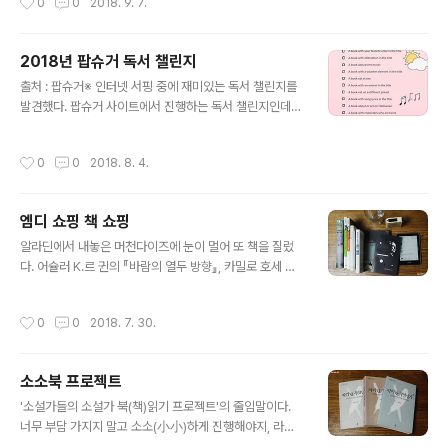
0
0
2018. 9. 7.
남성 작가들의 신간이 나왔다. 필립 로스의 자서전 『사실
들』, 이언 매큐언의 『솔라』, 따끈따끈한 줄리언 반스의 『연
애의 기억』. 필립 로스의 『사실들』은 20여 년 전 수필집이
2018년 팝슈거 독서 챌린지
고, 더 이상 그의 새 작품은 볼 수 없게 되었지만 아직도 한
글 내용
국에 나오지 않은 그의 작품이 많다는 걸 생각하면 조금은
출처 : 팝슈거※ 인터넷 서핑 중에 재미있는 독서 챌린지를
힘이 난다. 문학동네 힘을 줘. 책의 작가 약력 부분에 라고
발견했다. 팝슈거 사이트에서 진행하는 독서 챌린지인데
스티커 작업을 해둔 것이 마음 아팠다. 그저께 있던 책모임
이미 2018년도 반이나 지났지만 주제가 재미있어 보서 남
때문에 급하게 『황현산의 사소한 부탁』을 읽다가 흥미가
은 5개월 나도 도전해보기로 마음 먹었다. ※ 독서 챌린지
작성시간
0
0
2018. 8. 4.
생겨서 고른 『위..
에서 읽을 책 목록을 골랐다. 일단 각 주제별로 안 겹치게
선택했는데, 막상 올해 말 결산할 때는 여러 권 겹칠 것 같
고 책도 많이 바뀔 것 같다. 목록을 정리하다 보니 상반기에
엠디 쇼핑 책 쇼핑
왜 이렇게 읽은 책이 없는 걸까, 조금 슬퍼졌다. (예정·목표
글 내용
｜1~7월에 읽은 책) 01. 이미 본 영화의 원작 소설 - 코맥
알라딘에서 내놓은 머천다이즈에 눈이 멀어 또 책을 질렀
매카시 『노인을 위한 나라는 없다』02. 당신이 시작한 시리
다. 어슐러 K.르 귄의 『바람의 열두 방향』, 카밀로 호세 셀
즈의 다음 책 - 조르주 심농 『누런개』03. 실화 범죄 - 트루
라의 『파스쿠알 두아르테 가족』, W.G.제발트의 『캄포 산
먼 커포티 『인 콜드 블러드』/ 수 크리볼드 『나는 가해..
토』, 가브리엘 가르시아 마르케스의 『썩은 잎』과 『예고된
작성시간
0
0
2018. 7. 30.
죽음의 연대기』. 그리고 책이 배송된 날 마침 L언니에게 선
물 받은 하나다 나나코, 기타다 히로미쓰, 아야메 요시노부
의 『책방지기가 안내하는 꿈의 서점』까지. 책장이 한층 풍
소소북 프로젝트
요로워졌다. 이벤트로 주는 변색 맥주컵. 『왕좌의 게임』 지
글 내용
도, 『레이디조커』 표지, 어슐러 르 귄의 문구가 담긴 3종 중
'소설가들의 소설가 북(책)읽기 프로젝트'의 줄임말이다.
택1인데 『왕좌의 게임』지도가 제일 예뻐서 그걸로 골랐다.
너무 부담 가지지 말고 소소(小小)하게 진행해야지, 라고
조지 R.R.마틴의 작품은 『피버드림』과 밖에 안 읽어봤는
시작도 하기 전부터 느슨하게 마음 먹고 있는 2018 하반