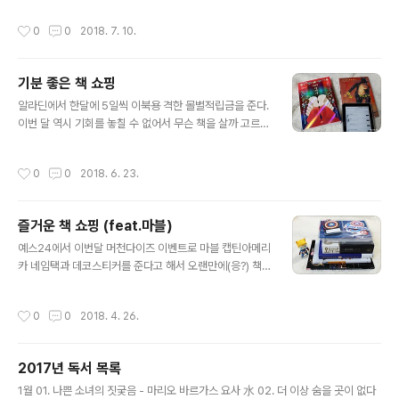
데, 이 참에 시리즈를 읽어봐야 하나 진지하게 고민중이다.
기 독서 프로젝트인데 막상 목록을 정리하고 보니, 올해 안
작성시간
0
0
2018. 7. 10.
그리고..
에는 끝내지 못할 만큼 양이 어마어마하다. 2018년으로
한정 짓지 말고 느긋하게 읽어야겠다.『작가란 무엇인가 -
소설가들의 소설가를 인터뷰하다』시리즈는 미국 문학잡지
기분 좋은 책 쇼핑
「파리 리뷰」가 20~21세기의 세계적인 작가들과 가진 인터
글 내용
뷰 중 서른여섯 명을 선정하여 묶은 책이다. 여섯 명(권터
알라딘에서 한달에 5일씩 이북용 격한 몰별적립금을 준다.
그라스, 주제 사라마구, 앨리스 먼로, 트루먼 커포티, 프리
이번 달 역시 기회를 놓칠 수 없어서 무슨 책을 살까 고르다
모 레비, 수전 손택)을 제외하고는 다 한 권 이상씩 책을 가
가 이북 세 권 - 찰스 부코스키(Charles Bukowski)의
지고 있는지라, 작가의 문학관과 인생관이 고스란히 드러
『우체국』, 플래너리 오코너(Flannery O'Connor)의 『플
작성시간
0
0
2018. 6. 23.
나는 인터뷰를 읽으며 그..
래너리 오코너(현대문학 세계문학 단편선 12)』, J가 추천
해 준 이언 맥과이어(Ian McGuire)의 『얼어붙은 바다』-
그리고 책 두 권 -마가릿 애트우드(Margaret Eleanor A
즐거운 책 쇼핑 (feat.마블)
twood)의 『시녀 이야기』와 잭 런던(Jack London)의
글 내용
『암살 주식 회사』-를 골랐다. 『시녀 이야기』는 작년에 나
예스24에서 이번달 머천다이즈 이벤트로 마블 캡틴아메리
온 양장 특별판을 놓치고, 환상 문학 전집 표지가 너무 안
카 네임택과 데코스티커를 준다고 해서 오랜만에(응?) 책
예뻐서 황금가지에서 언제 표지갈이해 줄까 기다리던 차
을 샀다.구입한 책은 잭 런던(Jack London)의 『야성의
에, 일반판 리커버 판이 나와서..
부름』, 커트 보니것(Kurt Vonnegut)의 『세상이 잠든 동
작성시간
0
0
2018. 4. 26.
안』, 최근 재미있게 본 영화 '맨 오브 마스크'의 원작인 피에
르 르메트르(Pierre Lemaitre)의 『오르부아르』, 어벤져
스 인피니티 워 개봉 전에 보면 좋을 『마블 어벤저스: 인피
2017년 독서 목록
니티 워 프렐류드』. 그리고 카르타 플러스에 씌울 투명 젤
글 내용
리 케이스.영화 '120BPM'을 보고 배우 '나우엘 페레즈 비
1월 01. 나쁜 소녀의 짓궂음 - 마리오 바르가스 요사 水 02. 더 이상 숨을 곳이 없다