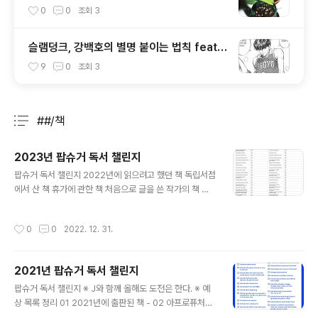
0
0
조회
3
슬램덩크, 강백호의 별명 붙이는 법칙 feat
김수겸
9
0
조회
3
##/책
분류 전체보기
주요 글 목록
2023년 팝슈거 독서 챌린지
글 내용
팝슈거 독서 챌린지 2022년에 읽으려고 했던 책 독립서점
에서 산 책 휴가에 관한 책 처음으로 글을 쓴 작가의 책 상
상 속의 동물이 등장하는 책 금지된 사랑에 관한 책 제목에
'Girl(소녀)'가 들어 있는 책 유명인사 회고록 제목에 '색
작성시간
0
0
2022. 12. 31.
깔'이 들어 있는 책 뚱뚱한 주인공의 로맨스 헐리우드가 배
경인 책 2023년 봄에 출간되는 책 당신이 태어난 해에 출
간된 책 고전을 현대에 맞게 각색한 책 제목이 노래 가사인
2021년 팝슈거 독서 챌린지
책 제목에 주인공의 이름이 있는 책 삼각관계가 나오는 책
글 내용
2022년 금지되었거나 어려움을 겪은 책 지난 챌린지에서
팝슈거 독서 챌린지 ※ J와 함께 올해도 도전은 한다. ※ 예
성취한 것 중 가장 마음에 드는 도전 2023년에 드라마나
상 목록 정리 01 2021년에 출판된 책 - 02 아프로퓨처리
영화로 나올 예정인 책 당신이 태어난 시대가 배경인 책 주
즘 책 옥타비아 버틀러 『쇼리』 N.K.제미신 『다섯 번째 계