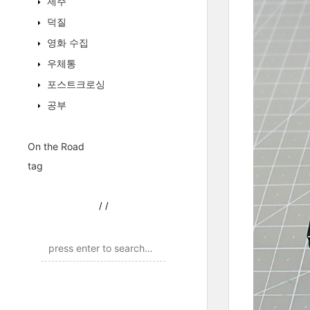
제주
덕질
영화 수집
우체통
포스트크로싱
공부
On the Road
tag
/
/