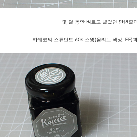
몇 달 동안 벼르고 별렀던 만년필과
카웨코의 스튜던트 60s 스윙(올리브 색상, EF)과