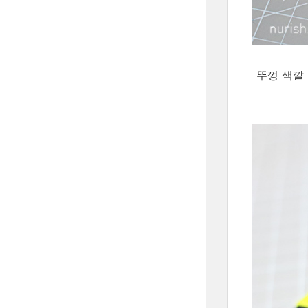
뚜껑 색깔