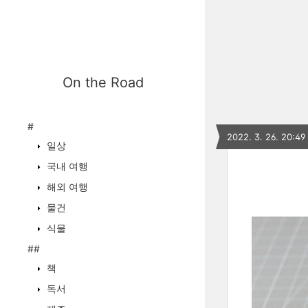
On the Road
#
2022. 3. 26. 20:49
일상
국내 여행
해외 여행
물건
식물
##
책
독서