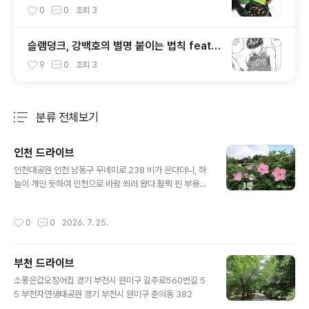
0
0
조회
3
슬램덩크, 강백호의 별명 붙이는 법칙 feat
김수겸
9
0
조회
3
분류 전체보기
주요 글 목록
인천 드라이브
글 내용
인천대공원 인천 남동구 무네미로 238 비가 온다더니, 하
늘이 개인 듯하여 인천으로 바람 쐬러 왔다.활짝 핀 부용화
오늘도 늠름한 자태를 뽐내는 800여살 은행나무 감나무집
인천 남동구 만의골로195번길 88 전통감자옹심이생열무
작성시간
0
0
2026. 7. 25.
비빔밥 카페클랑 인천 남동구 만의골로189번길 17 따뜻
한 아메리카노(원두 숲), 클랑라떼, 티라미수아이작 아시모
프의 파운데이션 읽기 시작했다.크루와상과 콜드브루
부천 드라이브
글 내용
소풍온갑오징어집 경기 부천시 원미구 길주로560번길 5
5 부천자연생태공원 경기 부천시 원미구 춘의동 382