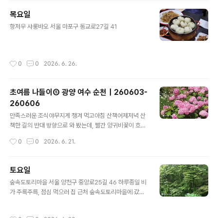
옷과 부드러운 고기가 맛있었던 돈가스 정식카레 우동, 자
목요일
가제면이라는 면은 좀 뚝뚝 끊겨서 아쉬웠는데, 카레가 개
글 내용
존맛. 석모도수목원 인천 강화군 삼산면 삼산북로449번길
항저우 샤룽바오 서울 마포구 동교로27길 41
161 배불리 먹었으니, 산책 좀 하러 오랜만에 수목원에 왔
다.데크산책로 굿굿
작성시간
0
0
2026. 6. 26.
초여름 나들이⑤ 광양 여수 순천｜260603-
260606
글 내용
만족스러운 조식야무지게 챙겨 먹고아침 산책어제저녁 산
책한 길의 반대 방향으로 와 봤는데, 빨간 양귀비꽃이 흐드
러지게 피어 있어서 기분이 더 좋아졌다.연차 쓰고 놀러온
작성시간
0
0
2026. 6. 21.
김에, 자동차검사소에서 정기 자동차검사 중. 최종 목적지
인 순천검사소에서 검사하려고 했는데, 내가 원하는 시간
에 예약이 다 차버리는 바람에 여수에 잠깐 들렀다. 광양 －
토요일
묘도 － 여수로 연결되는 이순신대교와 묘도대교 덕분에
글 내용
숲속도토리마을 서울 양천구 중앙로25길 46 하루종일 비
시간도 별로 안 걸리고, 길이 엄청 편했다. 미평저수지 전남
가 주륵주륵, 점심 먹으러 집 근처 숲속도토리마을에 갔다.
여수시 미평동 79 이왕 여수에 온 김에, 여수자동차검사소
숲속도토리정식 15,000원! 도토리부침개묵무침들깨수제
근처에 예쁜 저수지가 있다고 해서 들러 보았다. 주차장에
비건조묵잡채묵탕밥(냉)
차를 대고, 저 계단을 올라 가면 또다른 풍경이 펼쳐진다.우
작성시간