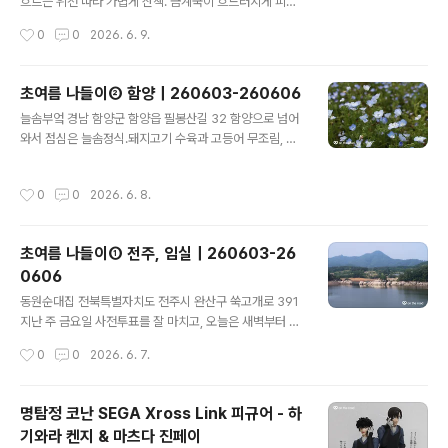
겁지만, 잠시 건너 보았다. 배알도 섬정원 전남 광양시 태인
흐르는 위천 따라 가볍게 산책. 금계국이 흐드러지게 피어
동 산 1 이순신대교홍보관 전남 여수시 묘도7길 110 광양
있다. 샐요당 경남 함양군 함양읍 한들로 156 묵은 호텔이
작성시간
0
0
2026. 6. 9.
항에 있는 호텔로 들어가기 전, 이순신대교를 건너서 묘도
조식을 제공하지 않아서, 아침밥은 함양시외버스터미널 앞
에 와 봤다. 전망대까지는..
에 있는 샐요당이라는 포케&샌드위치 가게에서 먹었다. 9
시 오픈이고, 매장 내 식사 가능한 테이블이 두세 개 있다.
초여름 나들이② 함양｜260603-260606
우리가 주문한 음식은 닭다리살 포케와 치폴레 소스, 새우
글 내용
늘솜부엌 경남 함양군 함양읍 필봉산길 32 함양으로 넘어
튀김 샌드위치, 따뜻한 아메리카노 한 잔. 아침부터 건강하
와서 점심은 늘솜정식.돼지고기 수육과 고등어 무조림, 제
게 먹은 느낌이라 대만족.아침을 든든히 먹은 후, 이제 남쪽
철나물과 10여 가지 반찬이 나오는 한상차림이다. 건강해
으로 좀 더 내려간다. 삼성궁 경남 하동군 청암면 삼성궁길
지는 맛! 상림공원 경남 함양군 함양읍 교산리 1073-7 상
13 함양에서 출발하자마자 비가 쏟아지기 시작하더니, 산
작성시간
0
0
2026. 6. 8.
림공원 산책 중 만난 연리목. 느티나무와 개서어나무, 수종
청을 지나 하동으로 지리산을 굽이굽이 품속 깊숙이 들어
이 다른 나무가 합쳐진 연리목이다.상림공원은 우리나라
온 곳에 위치..
최초 인공 숲으로, 통일신라 진성여왕 때 함양 태수로 부임
초여름 나들이① 전주, 임실｜260603-26
한 고운 최치원 선생이 조성했다고 전해진다. 당시 함양읍
0606
의 중앙을 흐르는 위천은 홍수가 자주 발생해 백성들의 피
글 내용
해가 심했는데, 최치원 선생은 이를 해결하고자 강 옆으로
동원순대집 전북특별자치도 전주시 완산구 쑥고개로 391
둑을 쌓았고, 그 둑을 따라 촘촘하게 나무를 심었다고 한다.
지난 주 금요일 사전투표를 잘 마치고, 오늘은 새벽부터 길
무려 1100년은 족히 넘은 인공 숲. 이러한 오랜 역사를 지
을 나섰다. 첫 번째 목적지는 주린 배를 채울 전주 동원순대
작성시간
0
0
2026. 6. 7.
닌 함양 상림은 19..
집. 순대만국밥. 얼큰할 줄은 알았지만, 생각보다 더 매웠
다. 가득 들어 있는 순대는 마음에 든다. 붕어섬 전북특별자
치도 임실군 운암면 구이로 8 다시 차를 달려 도착한 곳은
명탐정 코난 SEGA Xross Link 피규어 - 하
옥정호 붕어섬. 주차는 제2주차장에 했는데, 출렁다리와
기와라 켄지 & 마츠다 진페이
제2주차장을 오가는 셔틀버스가 있어서 편리하게 이용했
글 내용