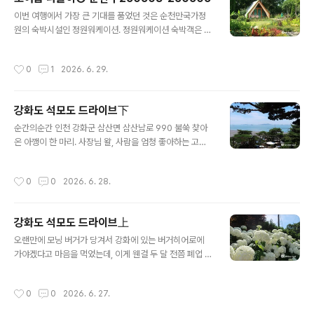
신 선생님의 제안에 따라 난생처음 맨발걷기도 해봤는데,
글 내용
모래를 밟는 느낌이 생소하고 어색했다. 다음에 기회가 된
이번 여행에서 가장 큰 기대를 품었던 것은 순천만국가정
다면 황토 위에서 맨발걷기 해보고 싶다.전문 장비는 이렇
원의 숙박시설인 정원워케이션. 정원워케이션 숙박객은 전
게 생겼다. 물소리 듣는 중.윙윙대는 벌 소리 찾는 중.자연
용출입구로 들어간다. 문이 잠겨 있어서 인터폰했더니 직
의 소리를 찾으며 한 바퀴 돌다 보니, 해가 저물어간다.아침
원분이 열어주셨다.날씨 참 좋다.체크인 시간(16:00)보다
작성시간
0
1
2026. 6. 29.
식사는 순천만에코촌에서 제공한다.급식처..
일찍 도착했는데, 방이 준비되는 대로 연락 주신다고 해서
시원한 워케이션 센터에서 쉬는 중.워케이션 센터 안에는
곱디고운 제라늄이 활짝 피었다.우리가 묵을 캐빈하우
강화도 석모도 드라이브下
스!!!!! 바람로 2호. 물가에 있는 캐빈하우스는 침대가 전부
글 내용
더블베드라서, 선택지가 바람로 캐빈하우스밖에 없었지만,
순간의순간 인천 강화군 삼산면 삼산남로 990 불쑥 찾아
동화 속에 나오는 집 같아서 만족스러웠다.내부는 아기자
온 아깽이 한 마리. 사장님 왈, 사람을 엄청 좋아하는 고양
기하다. 사진 속에는 안 보이지만, 정수기와 냉장고, 책상도
이라고 한다.뭐하니ㅋㅋㅋㅋㅋㅋ만난지 30분도 안 된 이
있다. 아무래도 건물보다는 밤에 쌀쌀해서인지 바닥난방은
녀석♡ 책 읽으려고 리더기도 가져왔는데, 책은 못 읽고 고
작성시간
0
0
2026. 6. 28.
물론이거니와 전기장판도 마련되어 있다...
양이 힐링 타임 즐기는 중.무릎냥이 처음 만나서 너무 신기
하고 재미있었다.점심 먹으러 가려고 일어나니까, 어미로
보이는 고양이 한 마리가 와서 사이좋게 눕는다. 아이구 귀
강화도 석모도 드라이브上
여워. 하루정식 인천 강화군 강화읍 강화대로404번길 7
글 내용
바질페스토새우크림 파스타하루정식 - 오늘 식단은 흑미
오랜만에 모닝 버거가 당겨서 강화에 있는 버거히어로에
잡곡밥, 레몬크림새우, 호박고추장찌개, 배추김치, 토마토
가야겠다고 마음을 먹었는데, 이게 웬걸 두 달 전쯤 폐업 ㅜ
샐러드, 새우멘보샤, 고기짜장, 마파두부볶음, 궁채장아찌.
ㅜ 이제 다시는 그 맛있는 번을 못 먹는 것인가 아쉬운 마음
맛있게 잘 먹었습니다!
이 가득한 차에 버거히어로 사장님이 새로운 식당을 열었
작성시간
0
0
2026. 6. 27.
다는 정보를 발견하고, 기념(?)으로 가봐야겠다고 마음먹
은 후 이른 아침 김포한강로를 달렸다. 바삭하고 얇은 튀김