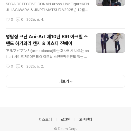
다. 셔틀버스 타면 5분도 안 걸리는데, 도보로는 한 15분
SEGA DETECTIVE CONAN Xross Link FigureKEN
정도 걸릴 듯하다.출렁다리를 건너서 붕어섬에 갈 수 있다.
JI HAGIWARA & JINPEI MATSUDA2025년 12월
해가 뜨거워서 파라솔 밑에 앉아서 쉬는 중다시 출렁다리
초, 신작 정보 뜨자마자 켄지와 진페이 팬들을 몹시 놀라게
작성시간
0
0
2026. 6. 4.
건너는 중임실이니까, 치즈맛 진하게 나는 아이스크림을
(p) 했던 크로스링크 피규어 시리즈! 세가프라이즈 경품으
팔면 좋겠다고 생각했는데..
로 출시되었지만, 이거 뽑으러 일본까지 가지는 못할 노릇
이므로 통판으로 구했다. 다행스럽게도 물량이 많이 뽑힌
명탐정 코난 Ani-Art 제10탄 BIG 아크릴 스
건지 고만고만한 가격에 거래되고 있다.인상적인 에피소드
탠드 하기와라 켄지 & 마츠다 진페이
를 이미지화한 피규어와 작품에 관련 있는 아이템 시리즈
글 내용
로, 조립하면 이런 모양이다. 옷차림은 켄지 사망 당시 폭발
アルマビアンカ(armabianca)라는 회사에서 나오는 an
물 처리반 복장. 둘 다 폭발물 처리반 복장인 게 가장 마음
i-art 시리즈 제10탄 BIG 아크릴 스탠드배경판도 있는 제
에 들고, 켄지가 해체 중이던 폭탄 터지기 전 두 사람은 서
로지액트 출신 아크릴 스탠드들에 비하면 성의가 없지만,
작성시간
0
0
2026. 6. 2.
로 통화 중이었으므로 손에 휴대전화도 들고 있다. 물론 2
왕크왕예.얼마 전 수령한 제로지액트 아크릴 스탠드와 크
02..
기 비교하면 대략 이 정도 차이난다. 키만 놓고 보면 16cm
- 20cm 정도인데 너비도 커지니까 엄청 거대해 보인다.
더보기
의안내
티스토리
로그인
고객센터
© Daum Corp.