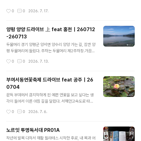
작성시간
0
0
2026. 7. 17.
양평 양양 드라이브 上 feat 홍천｜260712
-260713
글 내용
두물머리 경기 양평군 양서면 양수리 양양 가는 길, 잠깐 양
평 두물머리에 들렀다. 주차는 두물머리 제2주차장.가끔씩
생각나는 두물머리 핫도그! 매운맛과 순한맛매운맛은 요즘
작성시간
0
0
2026. 7. 13.
꽂혀 있는 연세우유 마카다미아 초코우유와 함께 먹으니
궁합이 딱 좋다.나무 밑 돌의자에 앉아서 멍 때리는 중. 화
양강휴게소 강원특별자치도 홍천군 두촌면 설악로 3330
부여서동연꽃축제 드라이브 feat 공주｜26
양평에서 양양까지 국도 타고 가다가 잠깐 들른 화양강 휴
0704
게소. 홍천강 전망이 좋다. 한계령휴게소 강원특별자치도
글 내용
양양군 서면 설악로 1 굽이치는 설악산국립공원을 달려 한
문득 부여에서 큼지막하게 핀 예쁜 연꽃을 보고 싶다는 생
계령 도착.자동차로 왔어도 등산은 등산이지라. 감자떡
각이 들어서 이른 아침 길을 달렸다. 서해안고속도로 타고
내려오다가 익산평택고속도로로 갈아탔다. 익산평택고속
작성시간
0
0
2026. 7. 6.
도로는 평택 - 부여 구간 개통 이후 종종 이용하는데 차가
많지 않아서 달릴 맛이 난다. 주차는 서동공원 서문 주차장.
여덟 시 좀 넘어서 도착했는데, 이미 차가 많아서 깜짝 놀랐
노르잇 투명독서대 PR01A
다. 앳267 충남 부여군 부여읍 서동로 56 우선 서동공원
글 내용
작년에 발목 다쳐서 재활 필라테스 시작한 후로, 내 목과 어
에 인접한 카페 앳267에서 늦은 아침식사부터 한다. 9시