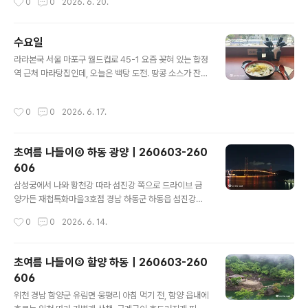
0
0
2026. 6. 20.
리 동네 뒷산에도 이런 저수지 하나 있으면 참 좋겠다. 의자
에 앉아 잠시 산림욕..
수요일
글 내용
라라본국 서울 마포구 월드컵로 45-1 요즘 꽂혀 있는 합정
역 근처 마라탕집인데, 오늘은 백탕 도전. 땅콩 소스가 잔뜩
들어 있어서인지 국물이 엄청나게 고소하다.
작성시간
0
0
2026. 6. 17.
초여름 나들이④ 하동 광양｜260603-260
606
글 내용
삼성궁에서 나와 황천강 따라 섬진강 쪽으로 드라이브 금
양가든 재첩특화마을3호점 경남 하동군 하동읍 섬진강대
로 1877 늦은 점심은 하동재첩특화마을에 있는 금양가든
작성시간
0
0
2026. 6. 14.
에서 모듬정식 2인분. 하동에 온 김에 오랜만에 재첩을 먹
기로 했다. 5~6월은 여름철 산란기를 앞두고 재첩의 살이
통통하게 올라 영양이 가장 풍부하고 맛이 깊어지는 시기
초여름 나들이③ 함양 하동｜260603-260
라고 한다.재첩회+재첩국+부침개+참게장 배알도수변공
606
원 전남 광양시 태인동 1632-13 배알도수변공원과 배알
글 내용
도 섬정원은 해맞이다리로 연결되어 있다. 햇볕이 너무 뜨
위천 경남 함양군 유림면 웅평리 아침 먹기 전, 함양 읍내에