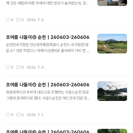
깨 건강 때문에 바른 자세에 대한 관심이 높아졌는데, 갖고
부터 영업해서 딱 좋다.부라타 잠봉 브리오슈허니까망베르
있던 독서대는 너무 낮고, 책 읽을 때 들고 읽는 게 좀 힘들
치즈 파니니마시다가 사진 안 찍은 게 생각 난 따뜻한 아메
어서 높이 조절 가능한 독서대를 사고 싶어졌다. 그때 눈에
리카노 ㅋㅋ 서동공원 충남 부여군 부여읍 동남리 149 지
작성시간
0
0
2026. 7. 5.
들어온 게 바로 노르잇 투명독서대. 시크릿(?) 쿠폰이 있길
나가다가 사람이 별로 없길래 심폐소생술 배웠다. 이거 잘
래 YES24에서 구입했다.상자를 개봉하면 독서대 본품을
하려면 어깨 힘이 좋..
비롯하여 극세사 클리너, 사용설명서, 조절공구, 고정핀 고
초여름 나들이⑧ 순천｜260603-260606
무패킹 여분이 들어 있다.보호지가 잘 안 떨어져서 스크래
글 내용
치가 생기기 쉽다는 후기를 어디에선가 봤는데, 걱정했던
순천만국가정원 전남광주통합특별시 순천시 국가정원1호
탓일까, 예상보다 쉽게 떨어졌다.독서대가 예쁘다. ㅋㅋㅋ
길 47 아침 먹었으니 워케이션센터로 돌아와서 커피 한 잔
책상에서 사용할 때. 내 몸에 맞추려고 보니 각도나 높이 조
마시고,국가정원 산책 中이제 아쉬운 퇴실을 앞두고, 내 정
절이 잘 되어서 조절공구의 도움은 크게 필요하지 않은 듯
원 다시 한번 찰칵순천로컬푸드 들르려고 동문주차장에 왔
작성시간
0
0
2026. 7. 4.
하다. 다만, 전자책..
다가 너무 더워서 아이스크림 하나씩 먹는다.이제 정말 안
녕! 다정식당 전남광주통합특별시 광산구 평동로800번길
1-1 서울로 올라가는 길, 전남까지 내려온 김에 오리튀김
초여름 나들이⑦ 순천｜260603-260606
한 상자 들고 올라가려고 광주 다정식당에 들렀다. 그러고
글 내용
보니 이제 전남광주라는 지역명에 익숙해져야 하네. 뜨끈
정원워케이션 숙박객 대상으로 진행하는 사운드순천 프로
한 오리탕 뚝배기 한 그릇 먹고,기다리고 기다리던 오리날
그램에 참여하기로 했다. 사운드순천은 헤드셋과 전문 장
개튀김👍👍👍👍👍
비를 활용해 자연 속을 걸으며 청각과 시각에 집중하고 자
연과 교감하는 생태 치유 프로그램이다. 숲과 정원, 습지 등
작성시간
0
0
2026. 7. 1.
에서 평소 쉽게 인식하지 못했던 자연의 소리를 들으며 힐
링하는 시간을 가졌다. 스무 분 정도 참여하셨는데, 다들 적
극적이셔서 나도 덩달아 더 재미있었다. 프로그램 진행하
초여름 나들이⑥ 순천｜260603-260606