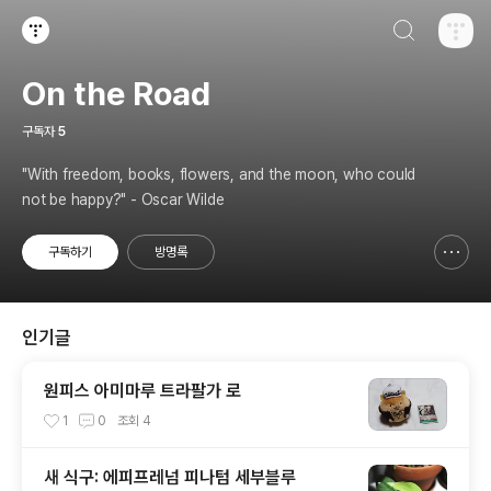
검색하기
티스토리
On the Road
구독자
5
"With freedom, books, flowers, and the moon, who could
not be happy?" - Oscar Wilde
구독하기
방명록
신고하기 레이어
열기
인기글
원피스 아미마루 트라팔가 로
1
0
조회
4
새 식구: 에피프레넘 피나텀 세부블루