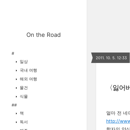
On the Road
#
2011. 10. 5. 12:33
일상
국내 여행
해외 여행
〈잃어버
물건
식물
##
얼마 전 네
책
http://ww
독서
학자의 양심