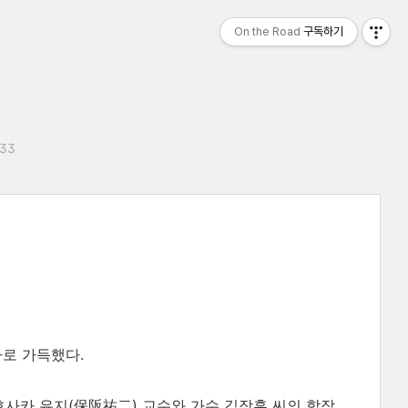
On the Road
구독하기
:33
사로 가득했다.
사카 유지(保阪祐二) 교수와 가수 김장훈 씨의 합작