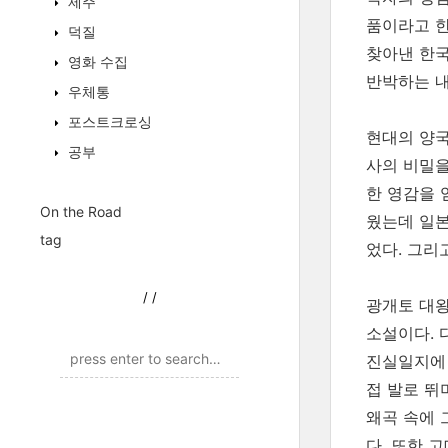
제주
품이라고 한
덕질
찾아낸 한국
영화 수집
반박하는 
우체통
포스트크로싱
현대의 양국
공부
사의 비밀을
한 영감을 
On the Road
웠는데 일본
tag
었다. 그리
/
/
광개토 대왕
소설이다. 
진실일지에 
접 발로 뛰
왜곡 속에 
다. 또한 