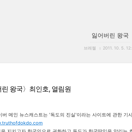
잃어버린 왕국
브레첼
2011. 10. 5. 12
린 왕국〉최인호, 열림원
이버 메인 뉴스캐스트는 '독도의 진실'이라는 사이트에 관한 기
w.truthofdokdo.com
을 지키고자 한국인으로 귀화하고 독도가 한국땅임을 알리는 호