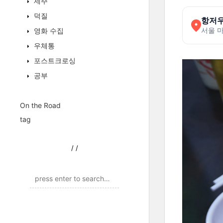
제주
덕질
항저우
서울 마
영화 수집
우체통
포스트크로싱
공부
On the Road
tag
/
/