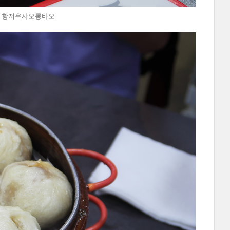
연남동 항저우샤오롱바오