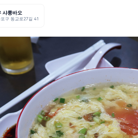
 샤룽바오
포구 동교로27길 41