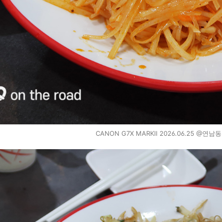
CANON G7X MARKⅡ 2026.06.25 @