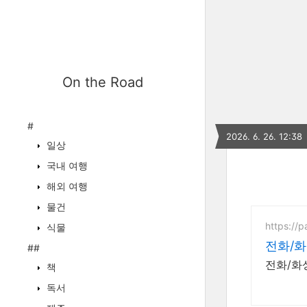
On the Road
#
2026. 6. 26. 12:38
일상
국내 여행
해외 여행
물건
https://
식물
전화/화
##
전화/화상
책
독서