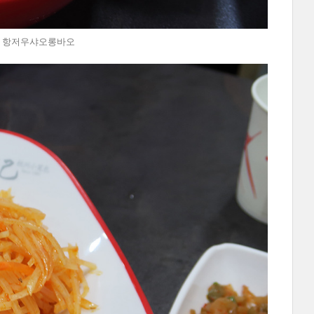
연남동 항저우샤오롱바오