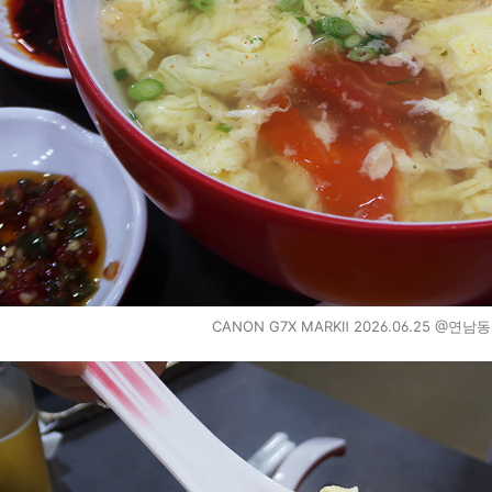
CANON G7X MARKⅡ 2026.06.25 @