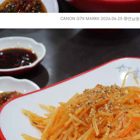
CANON G7X MARKⅡ 2026.06.25 @