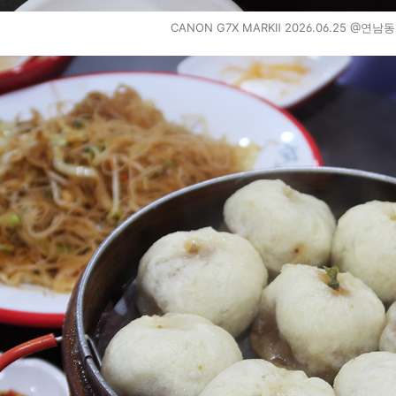
CANON G7X MARKⅡ 2026.06.25 @