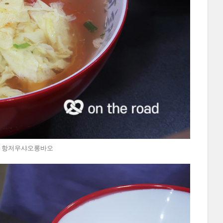
연남동 항저우샤오롱바오