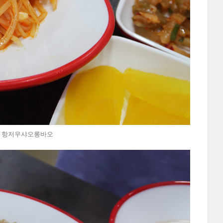
연남동 항저우샤오롱바오