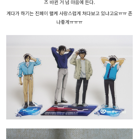
즈 바뀐 거 넘 마음에 든다.
게다가 하기는 진페이 왤케 사랑스럽게 쳐다보고 있냐고요ㅠㅠ 존
나좋게ㅠㅠㅠ