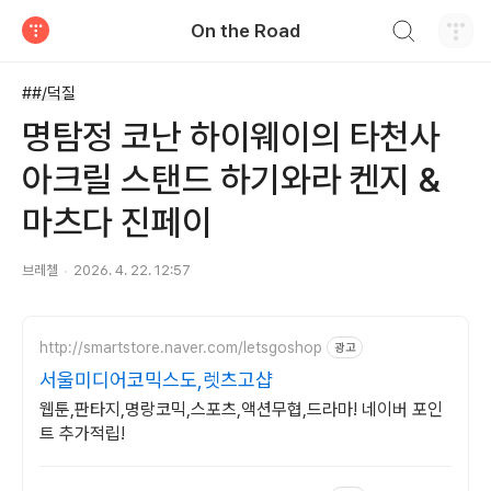
검색하기
On the Road
티스토리
##/덕질
명탐정 코난 하이웨이의 타천사
아크릴 스탠드 하기와라 켄지 &
마츠다 진페이
브레첼
2026. 4. 22. 12:57
http://smartstore.naver.com/letsgoshop
광고
서울미디어코믹스도,렛츠고샵
웹툰,판타지,명랑코믹,스포츠,액션무협,드라마! 네이버 포인
트 추가적립!