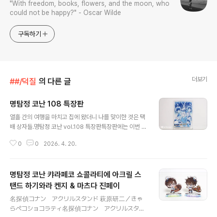
"With freedom, books, flowers, and the moon, who
could not be happy?" - Oscar Wilde
구독하기
더보기
##/덕질
의 다른 글
명탐정 코난 108 특장판
글 내용
열흘 간의 여행을 마치고 집에 왔더니 나를 맞이한 것은 택
배 상자들.명탐정 코난 vol.108 특장판특장판에는 이번 2
9번째 극장판 티저 포스터 아크릴 스탠드가 포함되어 있
0
0
2026. 4. 20.
다.내용은330 과거와의 조우 331 혼돈의 행방 332 사진
에 숨겨진 비밀 333 반지에 얽힌 추억 (앞 부분)109권 빨
리빨리요짠!쥬고의 수줍어하는 얼굴에 주목! (웃음)비닐 벗
명탐정 코난 캬라페코 쇼콜라티에 아크릴 스
기고 장식. 예쁘다.
탠드 하기와라 켄지 & 마츠다 진페이
글 내용
名探偵コナン アクリルスタンド 萩原研二／きゃ
らペコショコラティ名探偵コナン アクリルスタン