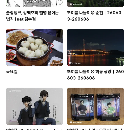
슬램덩크, 강백호의 별명 붙이는
초여름 나들이⑦ 순천｜26060
법칙 feat 김수겸
3-260606
목요일
초여름 나들이④ 하동 광양｜260
603-260606