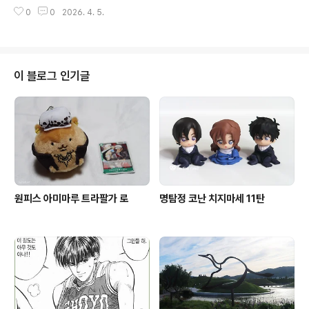
ド 松田陣平／きゃらペコショコラティクラックス(C
0
0
2026. 4. 5.
RUX)에서 나오는 캬라페코 아크릴스탠드 시리즈, 이번 주
제는 쇼콜라티에.진페이 볼때기 미침 ㅠㅠㅠㅠㅠ
이 블로그 인기글
원피스 아미마루 트라팔가 로
명탐정 코난 치지마세 11탄