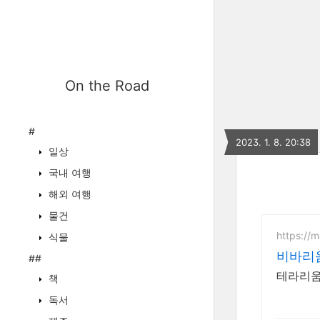
On the Road
#
2023. 1. 8. 20:38
일상
국내 여행
해외 여행
물건
https://
식물
비바리
##
테라리움
책
독서