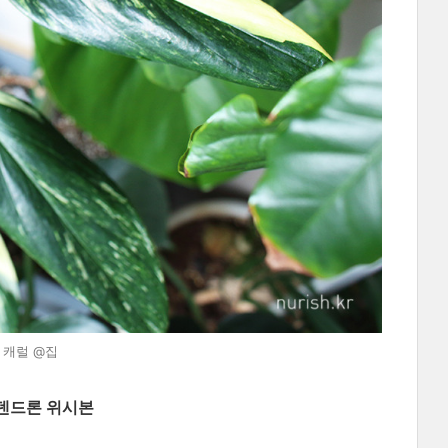
8 캐럴 @집
로덴드론 위시본