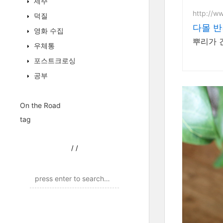
제주
http://w
덕질
다몰 반
영화 수집
뿌리가 
우체통
포스트크로싱
공부
On the Road
tag
/
/