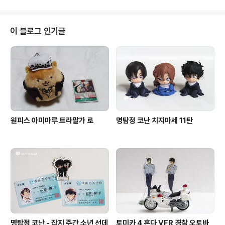
다. 코믹스 버전이라서 더..
이 블로그 인기글
원피스 아미마루 트라팔가 로
명탐정 코난 치지마세 11탄
명탐정 코난 - 잡지 주간 소년 선데
토미카 4 혼다 VFR 경찰 오토바