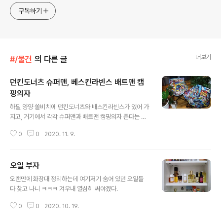
구독하기
더보기
#/물건
의 다른 글
던킨도너츠 슈퍼맨, 베스킨라빈스 배트맨 캠
핑의자
글 내용
하필 양양 쏠비치에 던킨도너츠와 배스킨라빈스가 있어 가
지고, 거기에서 각각 슈퍼맨과 배트맨 캠핑의자 준다는 포
스터를 보고 혹했다. 평소에 둘 다 잘 안 먹어서 디씨랑 이
0
0
2020. 11. 9.
런 콜라보를 하는 줄 몰랐네. 마침 차에 싣고 다닐 캠핑의자
를 살 계획이 있기도 해서 그 유혹에 넘어가기로 했다. 비록
캠핑은 안 하지만 말이다. 날 따뜻해지고 코로나19 사라지
오일 부자
면 공원 같은 데서 앉을 수 있지 않을까. ㅋㅋ 슈퍼맨 캠핑
글 내용
의자는 양양에서 출발하기 직전에 커피와 도넛 사면서 받
오랜만에 화장대 정리하는데 여기저기 숨어 있던 오일들
았고, 배스킨라빈스 아이스크림은 숙소 냉동고가 너무 작
다 찾고 나니 ㅋㅋㅋ 겨우내 열심히 써야겠다.
은 바람에 쿼터 사면 다 못 먹을 거 같아서 집 근처에서 샀
다. 검색해 보니 진작 알았으면 사전 예약해서 좀 더 저렴하
0
0
2020. 10. 19.
게 득템할 수 있었을 텐데 아쉽다. 그래도 의자 너무 귀엽