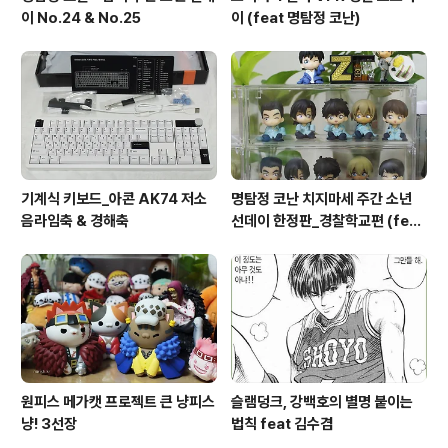
이 No.24 & No.25
이 (feat 명탐정 코난)
기계식 키보드_아콘 AK74 저소
명탐정 코난 치지마세 주간 소년
음라임축 & 경해축
선데이 한정판_경찰학교편 (feat
8탄)
원피스 메가캣 프로젝트 큰 냥피스
슬램덩크, 강백호의 별명 붙이는
냥! 3선장
법칙 feat 김수겸