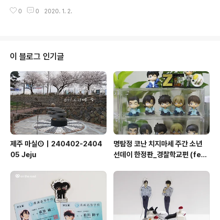
나 가볼 수 있으려나.
0
0
2020. 1. 2.
이 블로그 인기글
제주 마실①｜240402-2404
명탐정 코난 치지마세 주간 소년
05 Jeju
선데이 한정판_경찰학교편 (feat
8탄)