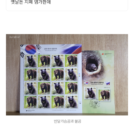
옛날돈 지폐 염가판매
반달가슴곰과 불곰