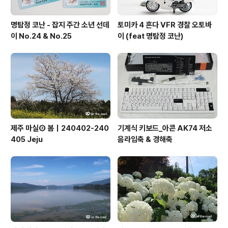
명탐정 코난 - 잡지 주간 소년 선데
토미카 4 혼다 VFR 경찰 오토바
이 No.24 & No.25
이 (feat 명탐정 코난)
제주 마실③ 봄｜240402-240
기계식 키보드_아콘 AK74 저소
405 Jeju
음라임축 & 경해축