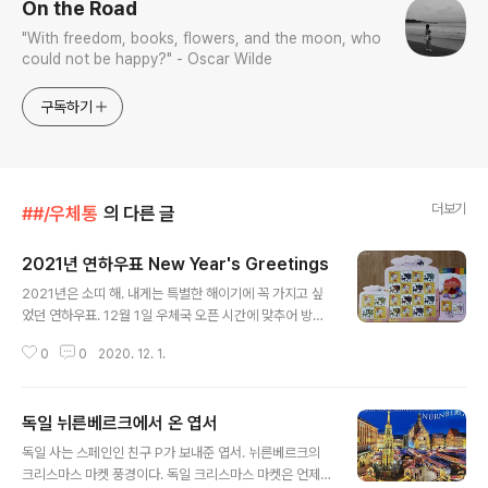
On the Road
"With freedom, books, flowers, and the moon, who
could not be happy?" - Oscar Wilde
구독하기
더보기
##/우체통
의 다른 글
2021년 연하우표 New Year's Greetings
글 내용
2021년은 소띠 해. 내게는 특별한 해이기에 꼭 가지고 싶
었던 연하우표. 12월 1일 우체국 오픈 시간에 맞추어 방문
에 전지 3세트와 소형시트 3세트를 손에 넣었다. 소장용과
0
0
2020. 12. 1.
포스트크로싱 엽서 보낼 때 붙일 용도이다. 우체국 직원 분
도 이번에 진짜 예쁘게 나왔다며 싱글벙글. 금박과 홀로그
램이 반짝반짝 빛나는 게 정말 예쁘다.
독일 뉘른베르크에서 온 엽서
글 내용
독일 사는 스페인인 친구 P가 보내준 엽서. 뉘른베르크의
크리스마스 마켓 풍경이다. 독일 크리스마스 마켓은 언제