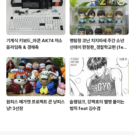
기계식 키보드_아콘 AK74 저소
명탐정 코난 치지마세 주간 소년
음라임축 & 경해축
선데이 한정판_경찰학교편 (feat
8탄)
원피스 메가캣 프로젝트 큰 냥피스
슬램덩크, 강백호의 별명 붙이는
냥! 3선장
법칙 feat 김수겸