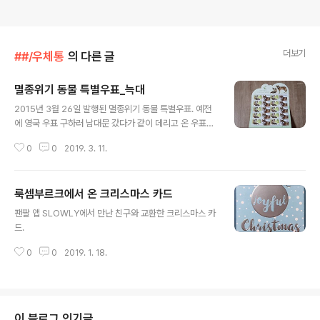
더보기
##/우체통
의 다른 글
멸종위기 동물 특별우표_늑대
글 내용
2015년 3월 26일 발행된 멸종위기 동물 특별우표. 예전
에 영국 우표 구하러 남대문 갔다가 같이 데리고 온 우표이
다. 디자인은 어미 늑대와 새끼늑대, 성체 늑대이다.
0
0
2019. 3. 11.
룩셈부르크에서 온 크리스마스 카드
글 내용
팬팔 앱 SLOWLY에서 만난 친구와 교환한 크리스마스 카
드.
0
0
2019. 1. 18.
이 블로그 인기글