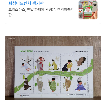
화성어드벤처 뽑기판
크리스마스, 연말 파티의 완성은. 추억의뽑기
판.