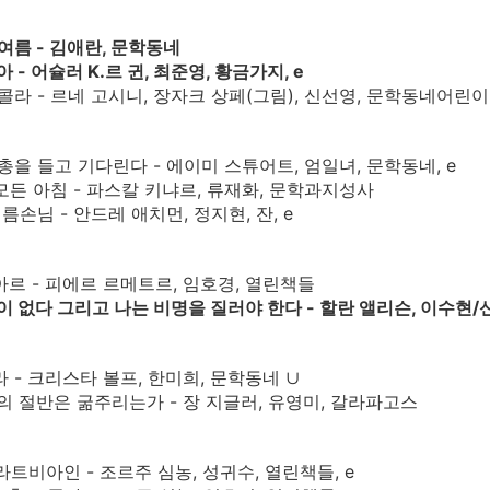
 여름 - 김애란, 문학동네
아 - 어슐러 K.르 귄, 최준영, 황금가지, e
 니콜라 - 르네 고시니, 장자크 상페(그림), 신선영, 문학동네어린이
 총을 들고 기다린다 - 에이미 스튜어트, 엄일녀, 문학동네, e
의 모든 아침 - 파스칼 키냐르, 류재화, 문학과지성사
 여름손님 - 안드레 애치먼, 정지현, 잔, e
부아르 - 피에르 르메트르, 임호경, 열린책들
입이 없다 그리고 나는 비명을 질러야 한다 - 할란 앨리슨, 이수현/신
라 - 크리스타 볼프, 한미희, 문학동네 ∪
세상의 절반은 굶주리는가 - 장 지글러, 유영미, 갈라파고스
 라트비아인 - 조르주 심농, 성귀수, 열린책들, e