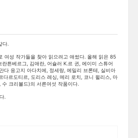
같다.
 여성 작가들을 찾아 읽으려고 애썼다. 올해 읽은 85
브란튼베르그, 김애란, 어슐러 K.르 귄, 에이미 스튜어
치마만다 응고지 아다치에, 정세랑, 에밀리 브론테, 실비아
다르도티르, 도리스 레싱, 메리 로치, 코니 윌리스, 마
 터커, 수 크리볼드)의 서른여섯 작품이다.
다.