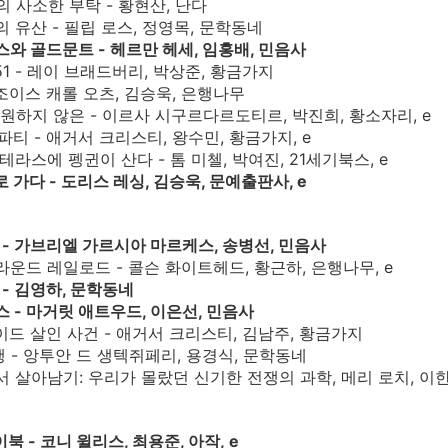
의 사소한 부탁 - 황현산, 난다
의 유산 - 필립 로스, 정영목, 문학동네
치스와 골드문트 - 헤르만 헤세, 임홍배, 민음사
451 - 레이 브래드버리, 박상준, 황금가지
- 조이스 캐롤 오츠, 김승욱, 은행나무
도 원하지 않은 - 이르사 시구르다르도티르, 박진희, 황소자리, e
 파티 - 애거서 크리스티, 왕수민, 황금가지, e
 테라스에 펭귄이 산다 - 톰 미첼, 박여진, 21세기북스, e
실로 가다 - 도리스 레싱, 김승욱, 문예출판사, e
잎 - 가브리엘 가르시아 마르케스, 송병선, 민음사
그라운드 레일로드 - 콜슨 화이트헤드, 황근하, 은행나무, e
꽃 - 김영하, 문학동네
스 - 마거릿 애트우드, 이은선, 민음사
로이드 살인 사건 - 애거서 크리스티, 김남주, 황금가지
비행 - 앙투안 드 생텍쥐페리, 용경식, 문학동네
에서 살아남기: 우리가 몰랐던 신기한 전쟁의 과학, 메리 로치, 이
이북 - 코니 윌리스, 최용준, 아작, e