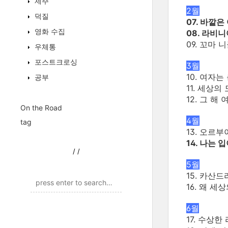
제주
2월
덕질
07. 바깥은
영화 수집
08. 라비니
09. 꼬마
우체통
포스트크로싱
3월
10. 여자는
공부
11. 세상
12. 그 해
On the Road
4월
tag
13. 오르
14. 나는 
/
/
5월
15. 카산드
16. 왜 
6월
17. 수상한