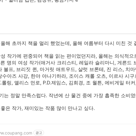
 올해 초까지 책을 멀리 했었는데, 올해 여름부터 다시 미친 것 
남성 작가에 편중되어 책을 읽는 편이었던지라, 올해는 의식적으로
 서른 명의 여성 작가(애거사 크리스티, 레일라 슬리마니, 게른드 
타 볼프, 브리짓 퀸, 마거릿 애트우드, 샬럿 브론테, 진 리스, 
랑수아즈 사강, 한야 야나기하라, 조이스 캐롤 오츠, 이르사 시구르
.K.롤링, 앨리스 먼로, P.D.제임스, 김희경, 조 월튼, 에비게일
기는 정말 만족스럽다. 작년에 산 물건 중에 가장 흡족한 소비였
 좋은 작가, 재미있는 작품 많이 만나고 싶다.
ww.coupang.com
광고