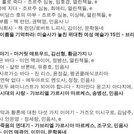
씨, 홀로 죽다 - 조르주 심농, 임호경, 열린책들, e
앵에 지다 - 조르주 심농, 최애리, 열린책들, e
로비당스 호의 마부 - 조르주 심농, 이상해, 열린책들, e
 부름 - 잭 런던, 권택영, 민음사 ∪
식회사 - 잭 런던/로버트 L.피시, 김이선, 문학동네
 이름을 기억하라: 미술사가 놓친 위대한 여성 예술가 15인 - 브리
이야기 - 마거릿 애트우드, 김선형, 황금가지 ∪
은 바다 - 이언 맥과이어, 정병선, 열린책들, e
에어 - 샬럿 브론테, 유종호, 민음사
한 사르가소 바다 - 진 리스, 윤정길, 펭귄클래식코리아
브 연락 없다 - 에두아르도 멘도사, 정창, 민음사
는 모두 페미니스트가 되어야 합니다 - 치마만다 응고지 아다치에,
라 시대의 사랑 - 가브리엘 가르시아 마르케스, 송병선, 민음사
: 음악과 황혼에 대한 다섯 가지 이야기 - 가즈오 이시구로, 김남주
사 안은영 - 정세랑, 민음사, e
된 죽음의 연대기 - 가브리엘 가르시아 마르케스, 조구오, 민음사
 - 이언 매큐언, 이민아, 문학동네