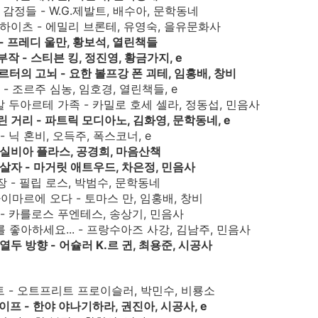
, 감정들 - W.G.제발트, 배수아, 문학동네
링 하이츠 - 에밀리 브론테, 유영숙, 을유문화사
 - 프레디 울만, 황보석, 열린책들
3부작 - 스티븐 킹, 정진영, 황금가지, e
베르터의 고뇌 - 요한 볼프강 폰 괴테, 임홍배, 창비
개 - 조르주 심농, 임호경, 열린책들, e
쿠알 두아르테 가족 - 카밀로 호세 셀라, 정동섭, 민음사
린 거리 - 파트릭 모디아노, 김화영, 문학동네, e
 - 닉 혼비, 오득주, 폭스코너, e
 - 실비아 플라스, 공경희, 마음산책
암살자 - 마거릿 애트우드, 차은정, 민음사
장 - 필립 로스, 박범수, 문학동네
 바이마르에 오다 - 토마스 만, 임홍배, 창비
라 - 카를로스 푸엔테스, 송상기, 민음사
를 좋아하세요... - 프랑수아즈 사강, 김남주, 민음사
 열두 방향 - 어슐러 K.르 귄, 최용준, 시공사
바트 - 오트프리트 프로이슬러, 박민수, 비룡소
라이프 - 한야 야나기하라, 권진아, 시공사, e