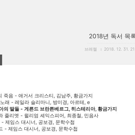
2018년 독서 목
브레첼
2018. 12. 31. 2
강의 죽음 - 애거서 크리스티, 김남주, 황금가지
 노래 - 레일라 슬리마니, 방미경, 아르테, e
리아의 딸들 - 게른드 브란튼베르그, 히스테리아, 황금가지
오와 줄리엣 - 윌리엄 셰익스피어, 최종철, 민음사
더 - 제임스 대시너, 공보경, 문학수첩
코드 - 제임스 대시너, 공보경, 문학수첩