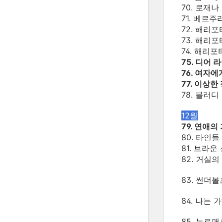
70. 로재나
71. 베르주
72. 해리포터
73. 해리포터
74. 해리포
75. 디어 
76. 여자에
77. 이상한
78. 블러
12월
79. 연애의
80. 타인들
81. 브라운
82. 거실
83. 썬더볼
84. 나는
85. 뉴로맨