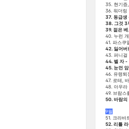
35. 현기증
36. 워더
37. 동급생
38. 그것 
39. 젊은 
40. 누런 
41. 파스
42. 잃어버
43. 퍼니걸
44. 벨 자
45. 눈먼 
46. 유령퇴
47. 로테,
48. 아우
49. 브람스
50. 바람의
9월
51. 크라
52. 리틀 