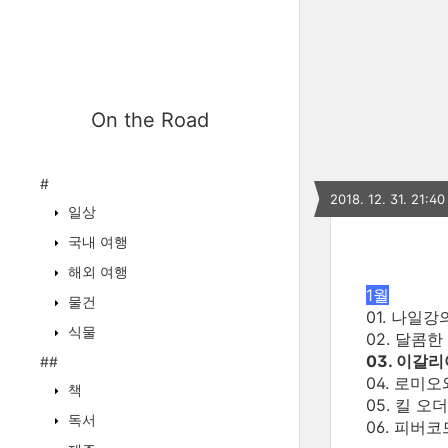
On the Road
#
2018. 12. 31. 21:40
일상
국내 여행
해외 여행
1월
물건
01. 나일
식물
02. 달콤한
03. 이갈
##
04. 로미
책
05. 킬 오
독서
06. 피버