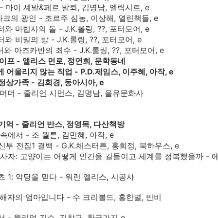
 - 마이 셰발&페르 발뢰, 김명남, 엘릭시르, e
라크의 광인 - 조르주 심농, 이상해, 열린책들, e
와 마법사의 돌 - J.K.롤링, ??, 포터모어, e
와 비밀의 방 - J.K.롤링, ??, 포터모어, e
터와 아즈카반의 죄수 - J.K.롤링, ??, 포터모어, e
라이프 - 앨리스 먼로, 정연희, 문학동네
게 어울리지 않는 직업 - P.D.제임스, 이주혜, 아작, e
 정상가족 - 김희경, 동아시아, e
디 머더 - 줄리언 시먼스, 김명남, 을유문화사
 기억 - 줄리언 반스, 정영목, 다산책방
 속에서 - 조 월튼, 김민혜, 아작, e
 신부 전집1 결백 - G.K.체스터튼, 홍희정, 북하우스, e
의 사자: 고양이는 어떻게 인간을 길들이고 세계를 정복했을까 - 에비
츠 1: 악당을 믿다 - 워런 엘리스, 시공사
 가해자의 엄마입니다 - 수 크리볼드, 홍한별, 반비
서 - 윌리엄 깁슨, 김창규, 황금가지 e