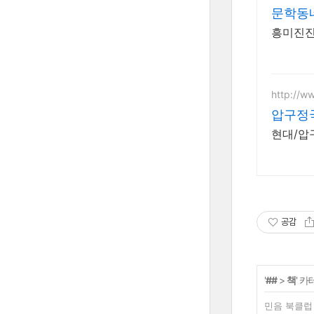
문학동네
흥미진진
http://ww
압구정
현대/압
공감
'
##
>
책
' 
민음 북클럽