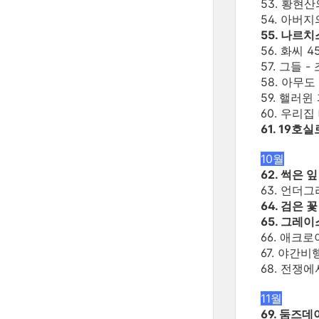
53. 황현산
54. 아버지
55. 나르
56. 화씨 
57. 그들 
58. 아무
59. 핼러윈
60. 우리집
61. 19호
10월
62. 썩은 
63. 언더
64. 검은 
65. 그레이
66. 애크
67. 야간
68. 전쟁
11월
69. 둠즈데