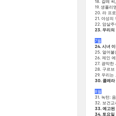
18. 갈레 
19. 생폴리
20. 라 프
21. 야성의
22. 암살주
23. 우리의
7월
24. 시녀 
25. 얼어붙
26. 제인 
27. 광막
28. 구르
29. 우리
30. 콜레
8월
31. 녹턴
32. 보건교
33. 예고
34. 토요일