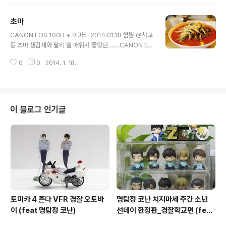
초마
글 내용
CANON EOS 100D + 이파리 2014.01.18 짬뽕 @서교
동 초마 생김새와 달리 덜 매워서 좋았던…….CANON EO
S 100D + 이파리 2014.01.18 탕수육 @서교동 초마 바
0
0
2014. 1. 18.
삭하고 도톰해서 마음에 들었다. 투명한 소스를 찍어먹는
게 특이하다.
이 블로그 인기글
토미카 4 혼다 VFR 경찰 오토바
명탐정 코난 치지마세 주간 소년
이 (feat 명탐정 코난)
선데이 한정판_경찰학교편 (feat
8탄)