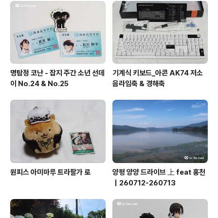
명탐정 코난 - 잡지 주간 소년 선데
기계식 키보드_아콘 AK74 저소
이 No.24 & No.25
음라임축 & 경해축
원피스 아미마루 트라팔가 로
양평 양양 드라이브 上 feat 홍천
｜260712-260713