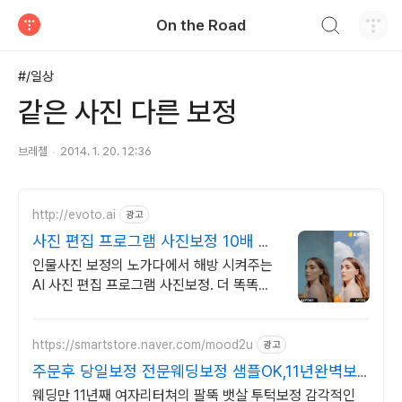
검색하기
On the Road
티스토리
#/일상
같은 사진 다른 보정
브레첼
2014. 1. 20. 12:36
http://evoto.ai
광고
사진 편집 프로그램 사진보정 10배 빨
라진 편집 속도
인물사진 보정의 노가다에서 해방 시켜주는
AI 사진 편집 프로그램 사진보정. 더 똑똑한
AI Evoto로 완벽한 사진 편집을 경험하세요
https://smartstore.naver.com/mood2u
광고
주문후 당일보정 전문웨딩보정 샘플OK,11년완벽보
정경력
웨딩만 11년째 여자리터쳐의 팔뚝 뱃살 투턱보정 감각적인